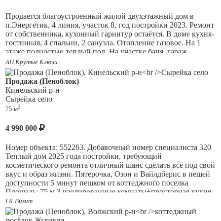
Продается благоустроенный жилой двухэтажный дом в
п.Энергетик, 4 линия, участок 8, год постройки 2023. Ремонт
от собственника, кухонный гарнитур остаётся. В доме кухня-
гостинная, 4 спальни, 2 санузла. Отопление газовое. На 1
этаже полностью теплый пол. На участке баня, гараж.
АН Крутые Ключи
Один собственник, документы к сделке готовы
Продажа (Пеноблок)
Приглашаем на просмотр в любое удобное время.
Кинельский р-н
Сырейка село
2
75 м
4 990 000
Номер объекта: 552263. Добавочный номер специалиста 320
Теплый дом 2025 года постройки, требующий
косметического ремонта отличный шанс сделать всё под свой
вкус и образ жизни. Пятерочка, Озон и Вайлдберис в пешей
доступности 5 минут пешком от коттеджного поселка
Площадь: 75 м 3 изолированные комнаты+просторная кухня-
гостиная хватит места и родителям, и детям. Участок: 6 соток
ГК Визит
ИЖС безопасная территория для игр без машин. Стены:
Газоблок отлично держит тепло. Зона отдыха: Терраса/