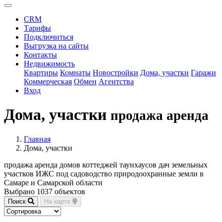
CRM
Тарифы
Подключиться
Выгрузка на сайты
Контакты
Недвижимость
Квартиры
Комнаты
Новостройки
Дома, участки
Гаражи
Коммерческая
Обмен
Агентства
Вход
Дома, участки
продажа аренда
Главная
Дома, участки
продажа аренда домов коттеджей таунхаусов дач земельных
участков ИЖС под садоводство природоохранные земли в
Самаре и Самарской области
Выбрано 1037 объектов
Поиск
На карте