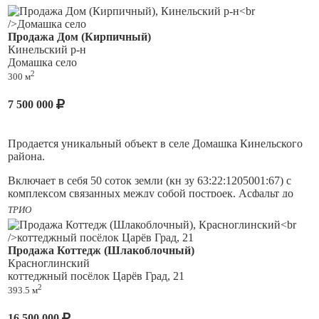
Продажа Дом (Кирпичный)
Кинельский р-н
Домашка село
2
300 м
7 500 000
Продается уникальный объект в селе Домашка Кинельского
района.
Включает в себя 50 соток земли (кн зу 63:22:1205001:67) с
комплексом связанных между собой построек. Асфальт до
участка, участок крайний.
ТРИО
Комплекс включает в себя два гаража, один из которых
отапливаемый, позволяющие по высоте заезжать
Продажа Коттедж (Шлакоблочный)
сельхозтехнике, а также жилой дом со встроенной баней.
Красноглинский
коттеджный посёлок Царёв Град, 21
На участке скважина, колодец, дом газифицирован, имеется
2
393.5 м
выгребная яма, электричество 380 Вт, 3 фазное.
Баня встроенная имеет комнату отдыха, отдельную моечную
16 500 000