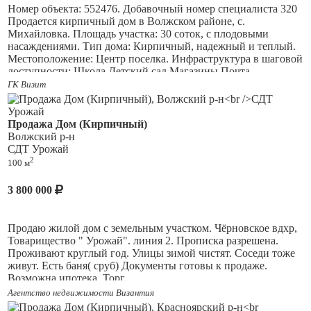
долговечность конструкции.
Номер объекта: 552476. Добавочный номер специалиста 320
⚡️ Электричество подведено на участок мощностью
380
Продается кирпичный дом в Волжском районе, с.
Михайловка. Площадь участка: 30 соток, с плодовыми
В
. Вы сможете установить любое оборудование: от
насаждениями. Тип дома: Кирпичный, надежный и теплый.
мощной бытовой техники до сварочных аппаратов.
Местоположение: Центр поселка. Инфраструктура в шаговой
✨️ Огромная площадь дома: общая —
130 кв.м., жилая
доступности: Школа Детский сад Магазины Почта
— 54 кв.м.
Просторная кухня площадью целых
28
Доступность: Асфальтированная дорога до самого дома.
ГК Визит
кв.м.
позволит организовать полноценную столовую
Прекрасный вариант для постоянного проживания большой
зону.
семьи или для тех, кто мечтает о просторе и собственном
?? Черновая отделка уже выполнена. Вам не нужно
хозяйстве в комфортных условиях. Ответственность
Продажа Дом (Кирпичный)
будет тратить время и средства на возведение стен и
агентства при осуществлении профессиональной
Волжский р-н
заливку полов. Можно сразу приступать к финишным
деятельности риэлтора застрахована ОА АльфаСтрахование.
СДТ Урожай
работам!
2
? На участке есть большая терраса для отдыха и приёма
100 м
гостей.
3 800 000
✅
Преимущества участка:
? Общая площадь земли составляет
8,5 соток
. Здесь
Продаю жилой дом с земельным участком. Чёрновское вдхр,
остались плодовые яблони, которые будут радовать вас
Товарищество " Урожай". линия 2. Прописка разрешена.
урожаем.
Проживают круглый год. Улицы зимой чистят. Соседи тоже
? Удобство доступа: въезд на участок возможен с двух
живут. Есть баня( сруб) Документы готовы к продаже.
сторон! Это значительно упрощает логистику при
Возможна ипотека. Торг.
строительстве и эксплуатации.
Агентство недвижимости Византия
? Водоснабжение осуществляется из собственной
скважины, а автономная канализация обеспечит