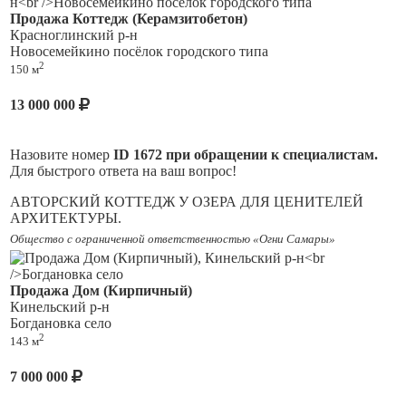
Продажа Коттедж (Керамзитобетон)
Красноглинский р-н
Новосемейкино посёлок городского типа
2
150 м
13 000 000
Назовите номер
ID 1672 при обращении к специалистам.
Для быстрого ответа на ваш вопрос!
АВТОРСКИЙ КОТТЕДЖ У ОЗЕРА ДЛЯ ЦЕНИТЕЛЕЙ
АРХИТЕКТУРЫ.
Общество с ограниченной ответственностью «Огни Самары»
Оригинальный двухэтажный проект — не типовая застройка,
а дом с неповторимым обликом. Лаконичные фасады,
стильный дизайн, качественная отделка, выполнена по
Продажа Дом (Кирпичный)
продуманному дизайн-проекту.
Кинельский р-н
Богдановка село
Локация для самых взыскательных:
2
143 м
Новосемейкино — зелёный пояс Самары. Чистый воздух,
много зелени, озеро рядом. До города — несколько минут на
7 000 000
машине/электричке. Тишина, живописные виды, прогулки у
воды каждый день. При этом — никакой оторванности от