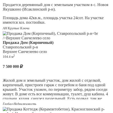
обустроить детскую площадку. На участке расположены баня
Продается деревянный дом с земельным участком в с. Новоя
и капитальный гараж, поэтому объект сочетает удобство
Якушкино (Исаклинский р-н).
квартиры и преимущества загородного дома. Посёлок
Журавли подойдёт тем, кто ценит спокойствие, чистый
Площадь дома 42кв.м., площадь участка 24сот. На участке
воздух и размеренный образ жизни. В населённом пункте
имеются хоз. постройки.
есть необходимые объекты повседневной инфраструктуры,
АН Крутые Ключи
магазины и социальные учреждения. До города можно
В доме вода, газ, свет. Так же в доме есть печь.
добраться на автомобиле или общественном транспорте.
Рядом находятся природные зоны, подходящие для прогулок,
Продажа Дом (Кирпичный)
отдыха, пикников и рыбалки. При этом стоимость
Ставропольский р-н
недвижимости здесь доступнее, чем в городе. Отличный
Верхнее Санчелеево село
вариант для семьи, которая мечтает о просторной доме,
2
собственном участке, бане и гараже без переплаты. Звоните,
104.4 м
отвечу на вопросы и организую просмотр в удобное время.
Ответственность агентства при осуществлении
7 500 000
профессиональной деятельности риэлтора застрахована ОА
АльфаСтрахование.
Жилой дом и земельный участок, дом жилой с отделкой,
кирпичный, пристроен гараж с погребом и баня под одной
крышей. Участок ухожен, по периметру забор, рядом соседи
живут. В доме есть все коммуникации, туалет, душ кабина. 4
спальни, кухня, санузел раздельный. Есть подвал, там же
котел расположен. Дом просто продается, без долгов и
Глобал-Недвижимость
обременений.