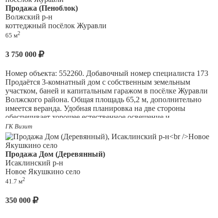
веранда. Водоснабжение: Центральное. Отопление: Газовое
Продажа (Пеноблок)
котёл. Канализация: Современный септик. Подключено:
Волжский р-н
Кабельное/цифровое ТВ. Инфраструктура для родителей:
коттеджный посёлок Журавли
Рядом школа и остановка общественного транспорта, аптека,
2
65 м
Магнит и Вайлдберис, подходит семейная ипотека.
Ответственность агентства при осуществлении
3 750 000
профессиональной деятельности риэлтора застрахована ОА
АльфаСтрахование.
Номер объекта: 552260. Добавочный номер специалиста 173
Продаётся 3-комнатный дом с собственным земельным
участком, баней и капитальным гаражом в посёлке Журавли
Волжского района. Общая площадь 65,2 м, дополнительно
имеется веранда. Удобная планировка на две стороны
обеспечивает хорошее естественное освещение и
проветривание помещений. В доме три комнаты площадью
ГК Визит
21,4 м, 14 м и 10 м. Просторную комнату можно
использовать как гостиную, а две другие как спальню,
детскую или кабинет. Кухня площадью 9,2 м позволяет
Продажа Дом (Деревянный)
комфортно разместить обеденную зону. Санузел раздельный,
Исаклинский р-н
также имеется балкон. Дом находится в хорошем жилом
Новое Якушкино село
состоянии и полностью готов к проживанию. Можно заехать
2
41.7 м
сразу, не тратя время и средства на срочный ремонт. Главное
преимущество объекта собственный земельный участок
350 000
площадью 3 сотки. Здесь можно организовать огород,
цветник, место для отдыха, установить беседку или