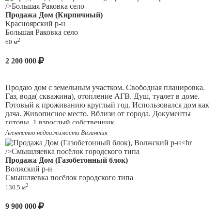
комфортное проживание без привязки к городским
Продажа Дом (Кирпичный)
сетям.
Красноярский р-н
Большая Раковка село
Есть возможность рассмотреть сельскую ипотеку.
2
60 м
Также возможно сделать предчистовую отделку в стоимость
дома, но без сельской ипотеки!
2 200 000
Продаю дом с земельным участком. Свободная планировка.
Газ, вода( скважина), отопление АГВ. Душ, туалет в доме.
Готовый к проживанию круглый год. Использовался дом как
дача. Живописное место. Вблизи от города. Документы
готовы. 1 взрослый собственник.
Агентство недвижимости Византия
Продажа Дом (Газобетонный блок)
Волжский р-н
Смышляевка посёлок городского типа
2
130.5 м
9 900 000