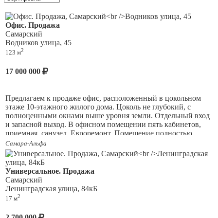
Офис. Продажа
Самарский
Водников улица, 45
2
123 м
17 000 000
Предлагаем к продаже офис, расположенный в цокольном
этаже 10-этажного жилого дома. Цоколь не глубокий, с
полноценными окнами выше уровня земли. Отдельный вход
и запасной выход. В офисном помещении пять кабинетов,
приемная, санузел. Евроремонт. Помещение полностью
мебелировано. Два кондиционера, интернет, телефон,
Самара-Альфа
пожарно-охранная сигнализация, видеодомофон.
Подойдет
для размещения крупной компании, учебного или
медицинского центра, детского сада.
Универсальное. Продажа
Самарский
Ленинградская улица, 84кБ
2
17 м
2 700 000