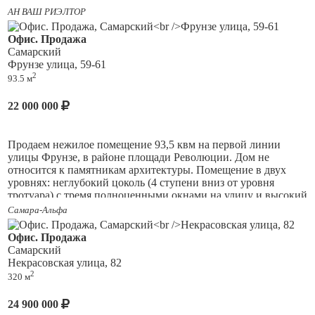
АН ВАШ РИЭЛТОР
Офис. Продажа
Самарский
Фрунзе улица, 59-61
2
93.5 м
22 000 000
Продаем нежилое помещение 93,5 квм на первой линии
улицы Фрунзе, в районе площади Революции. Дом не
относится к памятникам архитектуры. Помещение в двух
уровнях: неглубокий цоколь (4 ступени вниз от уровня
тротуара) с тремя полноценными окнами на улицу и высокий
первый этаж. Перекрытия ж/бетонные. Планировка несущий
Самара-Альфа
периметр, внутренние перегородки из гипсокартона. Высота
потолка около 3 метров. Есть вытяжка и кондиционеры. В
Офис. Продажа
помещении на 95% выполнен чистовой ремонт
Самарский
качественными материалами. Помещение планировалось под
Некрасовская улица, 82
стоматологию, распланировано согласно требованиям для
2
320 м
медицинского лицензирования, в каждом кабинете есть
подвод воды. 2 санузла. Перепланировка узаконена. Отделка
24 900 000
для ценителей нестандартных решений. Подходит под