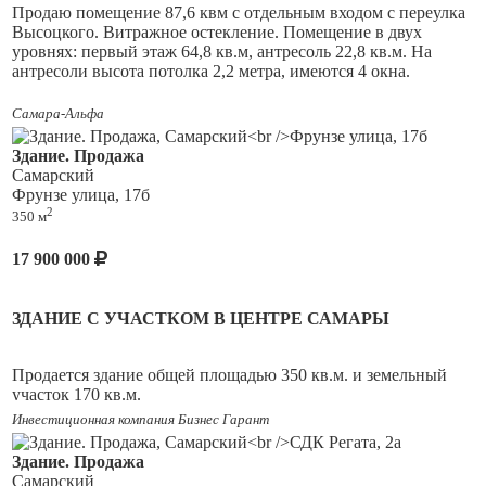
Продаю помещение 87,6 квм с отдельным входом с переулка
Высоцкого. Витражное остекление. Помещение в двух
уровнях: первый этаж 64,8 кв.м, антресоль 22,8 кв.м. На
антресоли высота потолка 2,2 метра, имеются 4 окна.
Помещение подходит под торговлю, посетительский офис.
Самара-Альфа
Здание. Продажа
Самарский
Фрунзе улица, 17б
2
350 м
17 900 000
ЗДАНИЕ С УЧАСТКОМ В ЦЕНТРЕ САМАРЫ
Продается здание общей площадью 350 кв.м. и земельный
участок 170 кв.м.
Инвестиционная компания Бизнес Гарант
Исторический центр города.
Рядом Фрунзенский мост.
Здание. Продажа
Отдельно стоящее здание, есть парковка во дворе. Все
Самарский