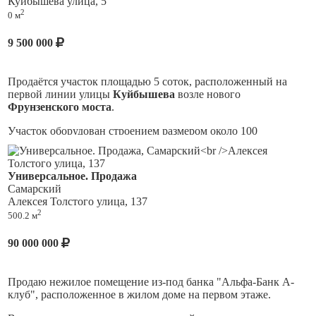
Куйбышева улица, 5
барбершоп, банк, образовательный центр, пекарня, ресторан,
центральные. Состояние нормальное. Кровля не течет.
туристического, досугового бизнеса локация
!
2
0 м
сауна и т.д.
Подходит под офис, апартаменты, мастерскую и прочее.
Пишите/звоните, будем рады ответить на все Ваши
9 500 000
вопросы!
Продаётся участок площадью 5 соток, расположенный на
первой линии улицы
Куйбышева
возле нового
Фрунзенского моста
.
Участок оборудован строением размером около 100
квадратных метров, которое не имеет статуса объекта
культурного наследия. Возможность расширенного
использования территории позволяет реализовать различные
Универсальное. Продажа
проекты коммерческой направленности.
Самарский
Алексея Толстого улица, 137
Удобное расположение обеспечивает хорошую видимость с
2
500.2 м
дороги, а коммуникации подведены непосредственно к
границам участка.
90 000 000
Это отличное предложение для тех, кто ищет
привлекательное место под ведение бизнеса или
строительство коммерческих объектов.
Продаю нежилое помещение из-под банка "Альфа-Банк А-
клуб", расположенное в жилом доме на первом этаже.