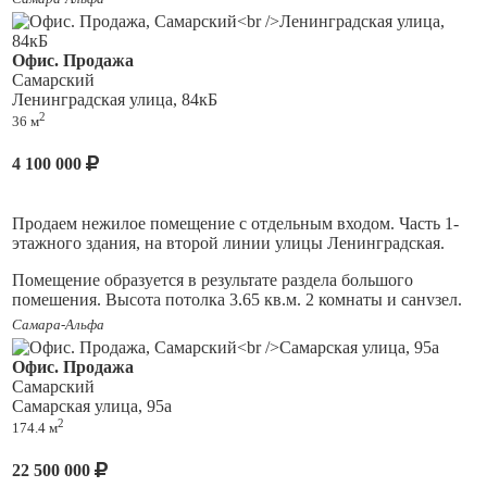
перепланировка. Кровля не протекает. Электрическая
мощность 25 кВт. В собственности более 15 лет.
Офис. Продажа
Самарский
Ленинградская улица, 84кБ
2
36 м
4 100 000
Продаем нежилое помещение с отдельным входом. Часть 1-
этажного здания, на второй линии улицы Ленинградская.
Помещение образуется в результате раздела большого
помещения. Высота потолка 3,65 кв.м. 2 комнаты и санузел.
Несущие стены - наружные, перегородку можно
Самара-Альфа
демонтировать при необходимости. Электрическая мощность
7 кВт.
Офис. Продажа
Самарский
Самарская улица, 95а
2
174.4 м
22 500 000