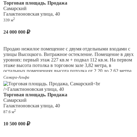
Торговая площадь. Продажа
Есть запасной выход во двор для разгрузки товара. Парковка
Самарский
перед помещением.
Галактионовская улица, 40
2
Высокий пешеходный и автомобильный трафик.
339 м
Рядом расположены Площадь Революции, Речной вокзал,
24 000 000
Самарский областной суд, различные магазины и т.п.
Продаю нежилое помещение с двумя отдельными входами с
улицы Высоцкого. Витражное остекление. Помещение в двух
уровнях: первый этаж 227 кв.м + подвал 112 кв.м. На первом
этаже высота потолка в торговом зале 3,82 метра, в
остальных помещениях высота потолка от 2,20 до 2,62 метра.
Высота потолка в подвале 2,6 метра. Электрическая
Самара-Альфа
мощность 70 кВт.
Торговая площадь. Продажа
Самарский
Галактионовская улица, 40
2
87.6 м
10 500 000