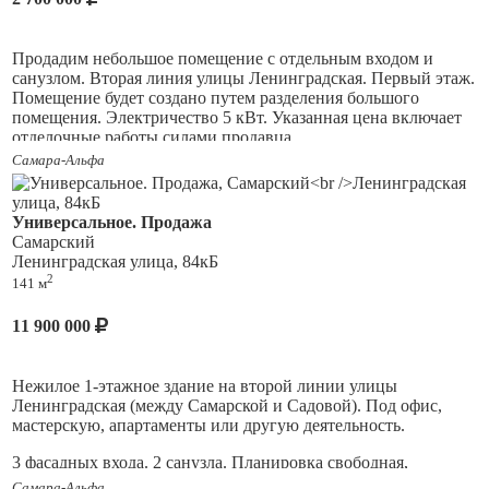
Продадим небольшое помещение с отдельным входом и
санузлом. Вторая линия улицы Ленинградская. Первый этаж.
Помещение будет создано путем разделения большого
помещения. Электричество 5 кВт. Указанная цена включает
отделочные работы силами продавца.
Самара-Альфа
Универсальное. Продажа
Самарский
Ленинградская улица, 84кБ
2
141 м
11 900 000
Нежилое 1-этажное здание на второй линии улицы
Ленинградская (между Самарской и Садовой). Под офис,
мастерскую, апартаменты или другую деятельность.
3 фасадных входа. 2 санузла. Планировка свободная,
несущими являются наружные стены. Возможна любая
Самара-Альфа