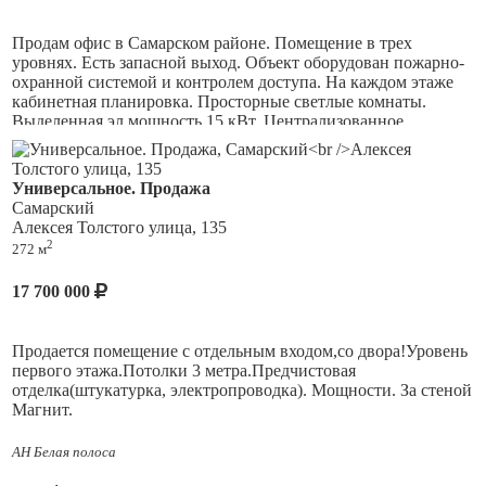
стоматологию, салон красоты. Возможен перевод в "жилое".
Продам офис в Самарском районе. Помещение в трех
уровнях. Есть запасной выход. Объект оборудован пожарно-
охранной системой и контролем доступа. На каждом этаже
кабинетная планировка. Просторные светлые комнаты.
Выделенная эл.мощность 15 кВт. Централизованное
водоснабжение и водоотведение.
Отличный вариант для размещения офиса крупной
Универсальное. Продажа
компании, медицинского центра, гостиницы и др.
Самарский
Алексея Толстого улица, 135
2
272 м
17 700 000
Продается помещение с отдельным входом,со двора!Уровень
первого этажа.Потолки 3 метра.Предчистовая
отделка(штукатурка, электропроводка). Мощности. За стеной
Магнит.
АН Белая полоса