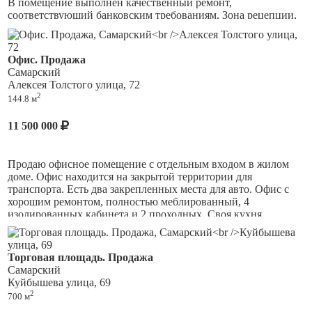
В помещение выполнен качественный ремонт,
соответствующий банковским требованиям. Зона рецепции,
10 комнат для переговоров, кассовый узел, сейфовая комната,
запасной эвакуационный выход, ОПС и т.д.
Офис. Продажа
Есть своя парковка перед помещением на два автомобиля и
Самарский
на против помещения стихийная.
Алексея Толстого улица, 72
2
144.8 м
Отлично подойдет под: банк, салон красоты, медицинский
центр, стоматологию, бутик, офис продаж и т.д.
11 500 000
Продаю офисное помещение с отдельным входом в жилом
доме. Офис находится на закрытой территории для
транспорта. Есть два закрепленных места для авто. Офис с
хорошим ремонтом, полностью меблированный, 4
изолированных кабинета и 2 проходных. Своя кухня,
серверная, склад, санузел, доступ 24/7, свой автономный
газовый котел.
Торговая площадь. Продажа
Самарский
Куйбышева улица, 69
2
700 м