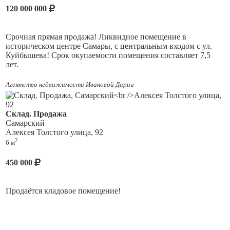
120 000 000
Срочная прямая продажа! Ликвидное помещение в
историческом центре Самары, с центральным входом с ул.
Куйбышева! Срок окупаемости помещения составляет 7,5
лет.
В помещении действующий арендатор, долгосрочный
Агентство недвижимости Ивановой Дарии
договор аренды до 2034 года, с пролангаций. Периодическая
индексация арендной ставки. Часть площади - подвал 123
кв.м. в настоящее время реконструируется в помещение с
Склад. Продажа
отдельным входом, произвлдится его ремонт, что позволит
Самарский
эксплуатировать его отдельно от основного помещения, с
Алексея Толстого улица, 92
дополнительным доходом в виде аренды.
2
6 м
Помещение в собственности, без ограничений и
450 000
обременений. С чистой юридической историей.
Один собственник, готовы к обоснованному торгу!
Продаётся кладовое помещение!