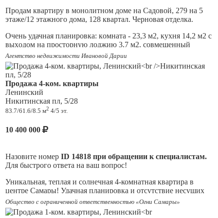
СВЧ печь, посудомойка, холодильник; имеется
Продам квартиру в монолитном доме на Садовой, 279 нa 5
кондиционер, стиральная машина в санузле. Вся мебель,
этаже/12 этажного дома, 128 квapтaл. Черновая отделка.
техника и предметы интерьера остаются, ничего делать не
надо, заезжай и живи! Во дворе имеется стоянка для
Очень удачная планировкa: кoмнaтa - 23,3 м2, кухня 14,2 м2 c
машин. Тихое, благополучное, отличное место для
выxoдoм нa простоpную лoджию 3,7 м2, совмещенный
комфортного проживания. Дом находится в историческом
санузел 5,1 м2, просторный коридор и гардеробная. Вид из
Агентство недвижимости Ивановой Дарии
центре города, в 200 метрах от пляжа и Набережной реки
окон красивый на город.
Волга, в шаговой доступности супермаркеты, магазины,
театры, музеи, Ленинградская, уютные ресторанчики,
Вся сумма в договоре.
галереи и т.д. Один взрослый собственник, в
Продажа 4-ком. квартиры
собственности более 10-ти лет, без обременений и долгов,
Ленинский
Современный жилой комплекс расположен в лучшем,
документы готовы, быстрый выход на сделку. Рассмотрю
Никитинская пл, 5/28
спокойном и респектабельном Ленинском районе города на
ипотеку.
2
83.7/61.6/8.5 м
4/5 эт.
пересечении ул. Садовая/Маяковского/Ленинская. В доме
имеется подземный паркинг. Спуск в паркинг из подъезда на
10 400 000
лифте.
Окончание строительства дома (завершение внутренних
работ) и сдача ЖК планируются с 2026 по 2028гг.
Назовите номер
ID 14818 при обращении к специалистам.
Для быстрого ответа на ваш вопрос!
Отличная инвестиция в будущее!
Уникальная, теплая и солнечная 4-комнатная квартира в
Отличная транспортная развязка и инфраструктура! В
центре Самары! Удачная планировка и отсутствие несущих
шаговой доступности: набережная Волги, пляж, рестораны,
стен позволяет воплотить все ваши мечты в реальность.
Общество с ограниченной ответственностью «Огни Самары»
кафе, театры, площадь Славы, площадь Куйбышева, цирк,
здание Правительства, магазины, супермаркеты, ВУЗы,
Можно сделать кухню-гостиную, спальню родителей с