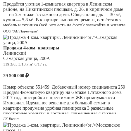
без долгов и обременений. Один взрослый собственник.
Продаётся уютная 1‑комнатная квартира в Ленинском
Быстрый выход на сделку. Ответственность агентства при
районе, на Никитинской площади, д. 26, в кирпичном доме
осуществлении профессиональной деятельности риэлтора
— на 5‑м этаже 5‑этажного дома. Общая площадь — 30 м²,
застрахована ОА АльфаСтрахование.
кухня — 5,8 м². В квартире выполнен ремонт, остаётся вся
мебель и техника (всё, что есть на фото): заезжайте и живите
без дополнительных трат. Окна выходят во двор — здесь
ООО "АН Партнёры"
тихо, хорошая звукоизоляция. Соседи спокойные и
доброжелательные. Развитая инфраструктура: рядом
транспортная развязка, рынок, школа, детский сад,
Продажа 4-ком. квартиры
поликлиника. До Волги — 20 минут прогулочным шагом.
Ленинский
Квартира не сдавалась в аренду, никто не проживает и не
Самарская улица, 200А
прописан. Один взрослый собственник, без долгов и
2
119.3/63.3/13.7 м
6/17 эт.
обременений. Продажа свободная, подходит под ипотеку. В
подарок новому собственнику — сертификат в Hoff на 50
29 500 000
000 рублей. Для покупателей — бесплатное юридическое
сопровождение сделки. Если вы продаёте свою
Номер объекта: 551459. Добавочный номер специалиста 259
недвижимость, поможем с продажей. Звоните — расскажем
Продам 4комнатную квартиру на 6 этаже 17этажного дома
подробнее и организуем показ!
2017 года постройки в престижном ЖК премиумкласса
Империал. Идеальное решение для большой семьи: в
квартире продумана удобная планировка 3 раздельные
просторные комнаты и гостиная, совмещённая с кухней.
Дополнительно: 2 санузла, гардеробная/кладовая, а также 2
ГК Визит
лоджии с панорамным остеклением они наполняют комнаты
светом и дарят чувство безграничного пространства. Высота