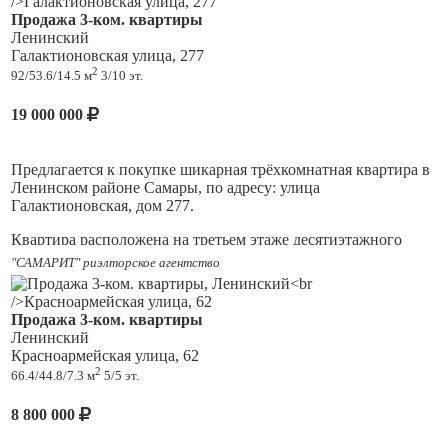
двери, кондиционер, выполнен косметический ремонт,
Продажа 3-ком. квартиры
застекленная лоджия 3,6 м2 на которой есть люк в
Ленинский
собственный подвал, остается вся мебель и техника
Галактионовская улица, 277
стиральная машинка, холодильник, микроволновая печь,
2
92/53.6/14.5 м
3/10 эт.
духовой шкаф, кондиционер Готовы к сделке, ждем на
просмотр. Полное юридическое сопровождение
19 000 000
Ответственность агентства при осуществлении
профессиональной деятельности риэлтора застрахована ОА
АльфаСтрахование.
Предлагается к покупке шикарная трёхкомнатная квартира в
Ленинском районе Самары, по адресу: улица
Галактионовская, дом 277.
Квартира расположена на третьем этаже десятиэтажного
кирпичного дома.
"САМАРИТ" риэлторское агентство
Основные характеристики: - Общая площадь квартиры
составляет 92 кв. м( с учетом лоджии 5, кв.м). Жилая
Продажа 3-ком. квартиры
площадь — 53,6 кв. м, комнаты раздельные ( 23,2 кв.м, 13,6
Ленинский
кв.м, 16,8кв.м) , площадь кухни — 14,2 кв. м. Высота
Красноармейская улица, 62
потолков 2,7 м, что позволяет оценить пространство как
2
66.4/44.8/7.3 м
5/5 эт.
достаточно просторное и светлое.
8 800 000
Планировка квартиры изолированная, что обеспечивает
комфорт и уединение для каждого члена семьи.