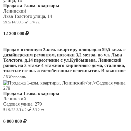
деятельности риэлтора застрахована ОА АльфаСтрахование.
Продажа 2-ком. квартиры
— Магазины чижик, перекресток, пятерочка; медцентр,
Ленинский
МФЦ.
Льва Толстого улица, 14
— Остановки общественного транспорта; ближайшие улицы
2
59.5/14/30.5 м
3/4 эт.
Коммунистическая, Дачная, Киевская, Тухачевского,
Московское шоссе.
12 200 000
— Пункты выдачи WВ и ОZОN.
Продам отличную 2-ком. квартиру площадью 59,5 кв.м. с
Юридическая чистота:
дизайнерским ремонтом, потолки 3,2 метра, по ул. Льва
Толстого, д.14 пересечение с ул.Куйбышева, Ленинский
• 2 взрослых Собственника, в собственности с 1996 года.
район, на 3 этаже 4 этажного кирпичного дома, сталинка,
Продажа в связи с переездом.
толстые стены, железобетонные перекрытия. В квартире
сделан капитальный ремонт, кухня-гостинная – 30,5 кв.м
АН Крепость
• Документы в полном порядке.
и спальня 14 кв.м., большой совмещенный санузел 8
кв.м., просторный холл 10 кв.м. Отличный качественный
• Без обременений, ограничений, долгов.
ремонт, стяжка пола, стеклопакеты, электропроводка,
Продажа 1-ком. квартиры
сантехника, трубы, радиаторы отопления, потолки с
Ленинский
• Отличные соседи. Карман на две квартиры.
подсветкой, ламинат, плитка с подогревом. В спальне
Садовая улица, 279
встраиваемый шкаф-купе во всю стену, двуспальная
Мусоропровода в доме нет. На этаже есть своя кладовка для
2
51.9/23.3/14.2 м
5/12 эт.
кровать, в холле встраиваемый зеркальный шкаф, в
хранения инвентаря и автомобильных колес.
кухне гостиной угловой диван, обеденный стол со
6 000 000
стульями, кухонный гарнитур Мария со встроенной
Приглашаем на просмотр по предварительной
техникой: варочная панель, вытяжка, духовой шкаф,
договоренности.