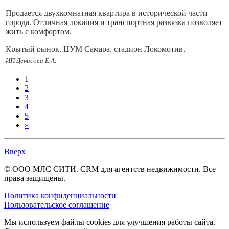
Продается двухкомнатная квартира в исторической части
города. Отличная локация и транспортная развязка позволяет
жить с комфортом.
Крытый рынок, ЦУМ Самара, стадион Локомотив,
университет Мир, школа, детсады, пункты доставки Озон и
ИП Денисова Е.А.
ВБ, спуск до набережной по улице Полевой в 15 минутах
ходьбы.
1
2
Все вопросы по телефону, покажем в удобное время
3
4
5
»
Вверх
© ООО МЛС СИТИ. CRM для агентств недвижимости. Все
права защищены.
Политика конфиденциальности
Пользовательское соглашение
Мы используем файлы cookies для улучшения работы сайта.