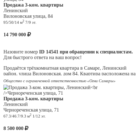
Продажа 3-ком. квартиры
Ленинский
Вилоновская улица, 84
2
95/50/14 м
7/9 эт.
14 790 000
Назовите номер
ID
14541
при обращении к специалистам.
Для быстрого ответа на ваш вопрос!
Продаётся трёхкомнатная квартира в Самаре, Ленинский
район, улица Вилоновская, дом 84. Квартира расположена на
седьмом этаже девятиэтажного кирпичного дома. Высота
Общество с ограниченной ответственностью «Огни Самары»
потолков — 3 метра, что придаёт пространству особую
воздушность и свободу. Общая площадь квартиры составляет
95 квадратных метров, жилая площадь — 50 квадратных
Продажа 3-ком. квартиры
метров, площадь кухни — 14 квадратных метров.
Ленинский
Планировка квартиры изолированная, что обеспечивает
Чернореченская улица, 71
комфорт и уединение для каждого члена семьи. Состояние
2
67.3/46.7/9.3 м
1/12 эт.
квартиры хорошее, что позволяет сразу заселиться и начать
жить. В квартире две лоджии, застеклённые, откуда
8 500 000
открывается вид на улицу и тихий двор. Лоджии станут
прекрасным местом для отдыха и наслаждения свежим