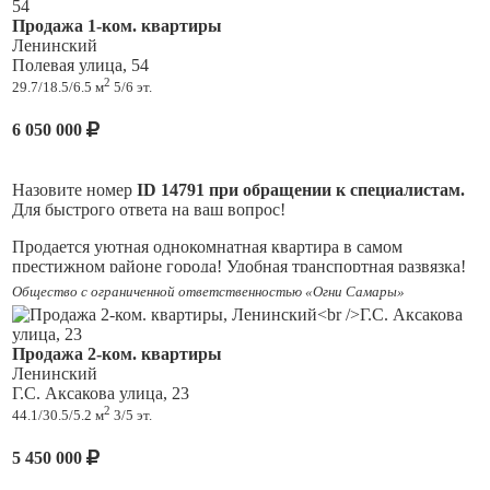
хорошее состояние: окна ПВХ, шпонированные
межкомнатные двери, остается кухонный гарнитур. Квартира
Продажа 1-ком. квартиры
без перепланировок, долгов и обременений. В собственности
Ленинский
более 20 лет. Рассмотрим любую форму оплаты.
Полевая улица, 54
Ответственность агентства при осуществлении
2
29.7/18.5/6.5 м
5/6 эт.
профессиональной деятельности риэлтора застрахована ОА
АльфаСтрахование.
6 050 000
Назовите номер
ID 14791 при обращении к специалистам.
Для быстрого ответа на ваш вопрос!
Продается уютная однокомнатная квартира в самом
престижном районе города! Удобная транспортная развязка!
Идеально для арендного бизнеса и проживания! В шаговой
Общество с ограниченной ответственностью «Огни Самары»
доступности лучшие учебные заведения! Набережная р.Волга
в 2 минутах ходьбы.
Продажа 2-ком. квартиры
В квартире остается все, что на фото!
Ленинский
Г.С. Аксакова улица, 23
Чистый подъезд и тихие соседи. Заезд во двор через
2
44.1/30.5/5.2 м
3/5 эт.
шлагбаум, всегда есть место для автомобиля. Окна во двор.
Документы готовы к быстрому выходу на сделку! Звоните и
5 450 000
записывайтесь на просмотр!