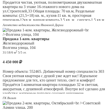
Продается чистая, уютная, полнометражная двухкомнатная
квартира на 3 этаже 16-этажного нового дома на
ул.Строителей,33 Общая площадь: 70 кв.м, Раздельные
комнаты: (21,5+18) кв. м., кухня-11 кв. м, просторная
прихожая-12кв.м, ванная комната-3,5 кв. м., санузел-1,5 кв.м.,
Квартира с качественным ремонтом: стеклопакеты, обои,
Агентство недвижимости Ивановой Дарии
ламинат в комнатах, керамическая плитка на полу на кухне,
натяжные потолки, в ванной комнате и санузле-кафельная
плитка, хорошая входная дверь и межкомнатные двери.
Продажа 1-ком. квартиры
Хороший бонус: кухонный гарнитур с плитой и стиральной
Железнодорожный
машинкой. В санузле установлен водонагреватель. Квартира
Волгина улица, 104
светлая и очень теплая. Лифт (пассажирский и грузовой).
2
31/18/6 м
5/5 эт.
Квартира готова для проживания и не требует
дополнительных финансовых вложений, готова к сделке,
4 450 000
свидетельство. Один взрослый собственник. Во дворе
оборудованная детская площадка. Рядом располагается
Номер объекта: 552465. Добавочный номер специалиста 303
общеобразовательная школа, детсад, городская больница,
Своя уютная квартира с душой уже ждет вас! Идеальное
парк 50-лет Октября, баня, озера, развитая инфраструктура,
предложение для тех, кто ценит тепло, свет и комфорт!
продуктовые магазины. Ипотеку рассматриваем. Торг
Продаётся 1-комнатная квартира площадью 32 м светлая,
потенциальному покупателю. Звоните, покажем в удобное
аккуратная, с душевной атмосферой. Внутри всё сделано для
дня Вас время. Спрашивать специалиста по недвижимости
удобства: натяжные потолки создают ощущение
Рогожину Надежду.
пространства, на полу ламинат, окна пластиковые,
ГК Визит
установлены новые радиаторы и заменены трубы. Всё чисто,
ухоженно, можно заехать и жить! Есть балкон. Отличные