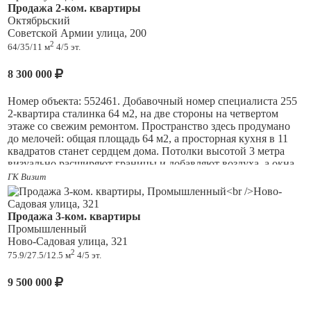
соседи. Дом во дворе, очень тихо, ухоженная придомовая
Продажа 2-ком. квартиры
территория. Район с развитой инфраструктурой
Октябрьский
супермаркеты, во дворе школа, два детских сада, транспорт
Советской Армии улица, 200
рядом. ТРКЦ Аврора в 10 минутах шагом. Квартира
2
64/35/11 м
4/5 эт.
идеально подойдёт как для проживания, так и для сдачи в
аренду район востребован. Полная сумма в договоре, без
8 300 000
долгов и обременений! Звоните покажем в удобное время!
Ответственность агентства при осуществлении
Номер объекта: 552461. Добавочный номер специалиста 255
профессиональной деятельности риэлтора застрахована ОА
2-квартира сталинка 64 м2, на две стороны на четвертом
АльфаСтрахование.
этаже со свежим ремонтом. Пространство здесь продумано
до мелочей: общая площадь 64 м2, а просторная кухня в 11
квадратов станет сердцем дома. Потолки высотой 3 метра
визуально расширяют границы и добавляют воздуха, а окна
выходят на две стороны, наполняя комнаты естественным
ГК Визит
светом с утра до вечера. На данный момент в квартире
выполнен свежий современный ремонт, который полностью
готов к вашему переезду, но при этом кухня оставлена под
Продажа 3-ком. квартиры
ремонт, давая вам свободу воплотить собственные
Промышленный
дизайнерские идеи. Это идеальное решение для молодой
Ново-Садовая улица, 321
семьи или пары, которая хочет создать уникальное
2
75.9/27.5/12.5 м
4/5 эт.
пространство под себя. Дом расположен в тихом, но
невероятно развитом районе, где все необходимое находится
9 500 000
в шаговой доступности. Для семей с детьми здесь настоящий
рай: в шаговой доступности различные развивающие