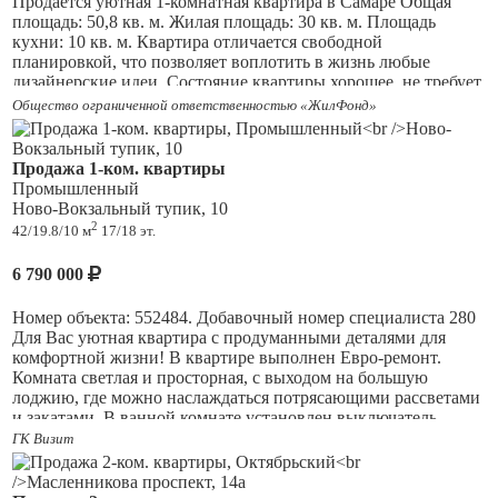
? Хорошее состояние квартиры позволит вам сразу
Продаётся уютная 1-комнатная квартира в Самаре Общая
заехать без дополнительных вложений!
площадь: 50,8 кв. м. Жилая площадь: 30 кв. м. Площадь
кухни: 10 кв. м. Квартира отличается свободной
✅
Удобства для жизни:
планировкой, что позволяет воплотить в жизнь любые
дизайнерские идеи. Состояние квартиры хорошее, не требует
Центральное отопление;
дополнительных вложений. Основные преимущества: *
Общество ограниченной ответственностью «ЖилФонд»
Газифицированный дом;
Совмещённый санузел — удобное решение для
Возможность покупки по ипотеке или с
повседневной жизни. * Пластиковые стеклопакеты
использованием материнского капитала;
обеспечивают отличную тепло- и звукоизоляцию. * Железная
Продажа 1-ком. квартиры
Квартира находится в собственности более
5 лет
.
дверь гарантирует безопасность и спокойствие жильцов. *
Промышленный
Кондиционер создаёт комфортные условия проживания в
Ново-Вокзальный тупик, 10
Хотите жить в спокойном районе с развитой
любое время года. * Застеклённый балкон/лоджия —
2
42/19.8/10 м
17/18 эт.
инфраструктурой? Звоните прямо сейчас, чтобы
дополнительное пространство для отдыха и хранения вещей.
договориться о просмотре!
Из окон открывается вид на улицу, который добавляет
6 790 000
квартире особый шарм и позволяет наслаждаться пейзажем
каждый день. Эта квартира станет идеальным выбором для
Номер объекта: 552484. Добавочный номер специалиста 280
тех, кто ценит комфорт, функциональность и качество жизни.
Для Вас уютная квартира с продуманными деталями для
Не упустите свой шанс стать обладателем этого уютного
комфортной жизни! В квартире выполнен Евро-ремонт.
жилья в одном из самых красивых городов России! В
Комната светлая и просторная, с выходом на большую
квартире остаётся встроенный кухонный гарнитур со
лоджию, где можно наслаждаться потрясающими рассветами
встроенной техникой, встроенный шкаф в прихожей,
и закатами. В ванной комнате установлен выключатель-
обувница, стиральная машинка автомат
диммер с регулировкой света создавайте расслабляющую
ГК Визит
атмосферу в любое время суток. В квартире остаётся полный
комплект техники и мебели для вашего удобства: - кухонный
гарнитур с электроплитой, духовым шкафом и вытяжкой -