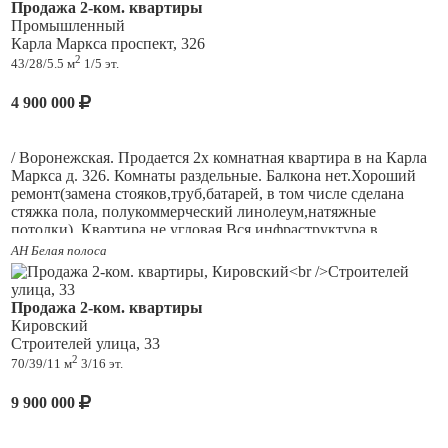
в тихом районе с насыщенной социальной жизнью, где всё
Продажа 2-ком. квартиры
необходимое находится в шаговой доступности, что особенно
Промышленный
ценно для студентов и работающей молодежи. Рядом с домом
Карла Маркса проспект, 326
расположены детский сад, школа, центр развития
2
43/28/5.5 м
1/5 эт.
образования, поликлиника. Такая концентрация объектов
позволяет закрыть все базовые ежедневные потребности без
4 900 000
использования личного автомобиля. Отличная новость для
тех, кто хочет решить жилищный вопрос прямо сейчас:
сделка полностью прозрачна и удобна, покупка доступна с
/ Воронежская. Продается 2х комнатная квартира в на Карла
использованием ипотечных программ любого банка.
Маркса д. 326. Комнаты раздельные. Балкона нет.Хороший
Семейный бюджет также можно использовать по максимуму,
ремонт(замена стояков,труб,батарей, в том числе сделана
поскольку материнский капитал принимается к зачёту без
стяжка пола, полукоммерческий линолеум,натяжные
каких-либо ограничений. Инвестируйте свои средства в
потолки). Квартира не угловая.Вся инфраструктура в
квадратные метры, а не в аренду чужих стен это решение
шаговой доступности.Тихий,спокойный двор.
АН Белая полоса
окупится уже в первый год. Квартира требует вложения сил
в ремонт, но это отличная возможность сделать интерьер
полностью под себя, вложив душу и получив дизайн мечты
Продажа 2-ком. квартиры
за разумные деньги. Ответственность агентства при
Кировский
осуществлении профессиональной деятельности риэлтора
Строителей улица, 33
застрахована ОА АльфаСтрахование.
2
70/39/11 м
3/16 эт.
9 900 000