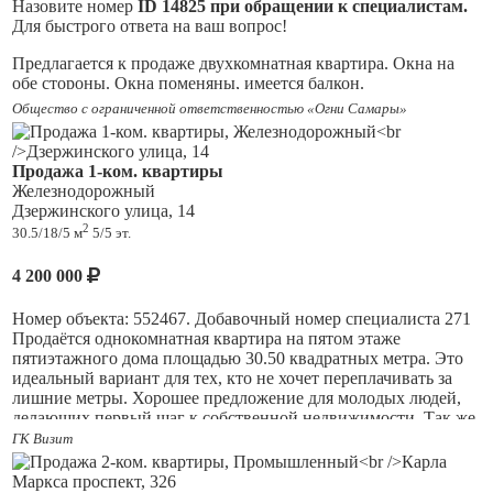
Назовите номер
ID 14825 при обращении к специалистам.
ландшафтным дизайном.
Для быстрого ответа на ваш вопрос!
Квартира юридически чистая, в ипотеке Сбера. Для Вас это
полностью безопасно.
Предлагается к продаже двухкомнатная квартира. Окна на
К квартире предлагается большой паркинг в самом удобном
обе стороны. Окна поменяны, имеется балкон.
месте, за дополнительную плату.
Звоните и записывайтесь на просмотр.
Общество с ограниченной ответственностью «Огни Самары»
В шаговой доступности рынок, магазины, аптеки. Рядом
несколько детских садов и школа N77. Подойдет и под сдачу
в аренду. В квартире остается все, что вы видите на фото.
Продажа 1-ком. квартиры
Квартира очень теплая, не угловая. Соседи тихие, спокойные.
Железнодорожный
Дзержинского улица, 14
Документы в порядке, юридически чистая, в собственности
2
30.5/18/5 м
5/5 эт.
более 5 лет. Подходит под мат капитал и ипотеку.
Звоните и записывайтесь на просмотр.
4 200 000
Номер объекта: 552467. Добавочный номер специалиста 271
Продаётся однокомнатная квартира на пятом этаже
пятиэтажного дома площадью 30.50 квадратных метра. Это
идеальный вариант для тех, кто не хочет переплачивать за
лишние метры. Хорошее предложение для молодых людей,
делающих первый шаг к собственной недвижимости. Так же
вариант для инвестиций, прекрасно пользуется спросом
ГК Визит
среди студентов, командировочных и приезжих. Квартира
угловая, но при этом очень теплая и светлая. Дом расположен