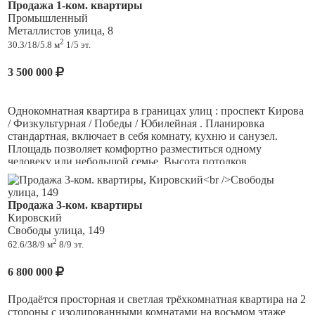
Продажа 1-ком. квартиры
Промышленный
Металлистов улица, 8
2
30.3/18/5.8 м
1/5 эт.
3 500 000
Однокомнатная квартира в границах улиц : проспект Кирова
/ Физкультурная / Победы / Юбилейная . Планировка
стандартная, включает в себя комнату, кухню и санузел.
Площадь позволяет комфортно разместиться одному
человеку или небольшой семье. Высота потолков
стандартная. Состояние квартиры требует дополнительных
вложений для создания комфортного и уютного интерьера. 1-
й этаж из 5. Это удобно: нет проблем с лифтом, а малыши и
Продажа 3-ком. квартиры
пожилые родственники будут чувствовать себя максимально
Кировский
комфортно. Дом расположен в районе с устоявшейся
Свободы улица, 149
инфраструктурой. Документы полностью готовы. Звоните,
2
62.6/38/9 м
8/9 эт.
чтобы договориться о просмотре!
6 800 000
Продаётся просторная и светлая трёхкомнатная квартира на 2
стороны с изолированными комнатами на восьмом этаже