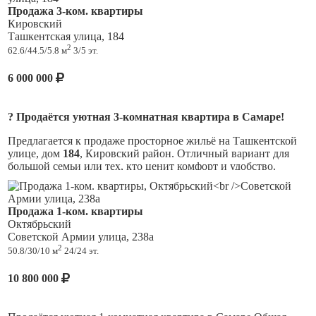
Продажа 3-ком. квартиры
Кировский
Ташкентская улица, 184
2
62.6/44.5/5.8 м
3/5 эт.
6 000 000
? Продаётся уютная 3-комнатная квартира в Самаре!
Предлагается к продаже просторное жильё на Ташкентской
улице, дом
184
, Кировский район. Отличный вариант для
большой семьи или тех, кто ценит комфорт и удобство.
✅
Основные преимущества:
Продажа 1-ком. квартиры
? Просторная трёхкомнатная квартира с высотой
Октябрьский
потолков
2,6 метра
. Общая площадь —
62,6 кв.м.
Советской Армии улица, 238а
(жилая —
44,5 кв.м., кухня — 5,8 кв.м.
).
2
50.8/30/10 м
24/24 эт.
✨️ Дом Ленинградского проекта, панельный, всего
5
этажей
, ваша квартира расположена на
третьем этаже
.
10 800 000
❄ В шаговой доступности от дома школа, д/сад.
Во дворе есть детская и спортивная площадки, а также
удобная открытая парковка.