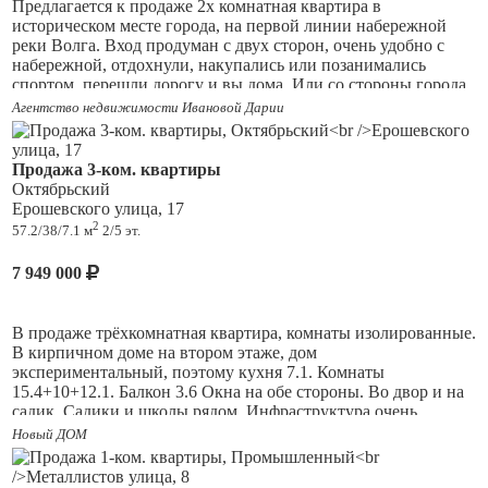
Предлагается к продаже 2х комнатная квартира в
историческом месте города, на первой линии набережной
реки Волга. Вход продуман с двух сторон, очень удобно с
набережной, отдохнули, накупались или позанимались
спортом, перешли дорогу и вы дома. Или со стороны города,
спустились и вы дома. Окна во двор, на цветущие деревья,
Агентство недвижимости Ивановой Дарии
цветы, поют птицы, тишина.
Ремонт сделан хороший из качественных материалов,
Продажа 3-ком. квартиры
поменяна эл.проводка, потолки натяжные, на полу кафель, в
Октябрьский
одной комнате ламинат. Высота потолков 3,1м, ощущается
Ерошевского улица, 17
пространство и легче дышится. Квартира в отличном
2
57.2/38/7.1 м
2/5 эт.
состоянии, заходи и живи! Расставите мебель по своему
вкусу и дизайну, не жизнь, а сказка!
7 949 000
Во дворе имеется парковка, детская площадка, все
благоустроено. Также на набережной для детей
В продаже трёхкомнатная квартира, комнаты изолированные.
развлекательные аттракционы, тренажерные площадки,
В кирпичном доме на втором этаже, дом
пляж.
экспериментальный, поэтому кухня 7.1. Комнаты
Рядом школы, детские сады, магазины, развивающие центры
15.4+10+12.1. Балкон 3.6 Окна на обе стороны. Во двор и на
для детей.
садик. Садики и школы рядом. Инфраструктура очень
развитая, но при этом тихо и много зелени. Один взрослый
Новый ДОМ
Квартира вашей мечты ждёт своего нового хозяина! Звоните,
собственник, долгов нет. Звоните, покажу в удобное для вас
покажем с удовольствием!
время.