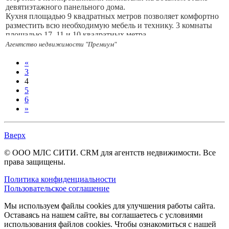
девятиэтажного панельного дома.
Кухня площадью 9 квадратных метров позволяет комфортно
разместить всю необходимую мебель и технику. 3 комнаты
площадью 17, 11 и 10 квадратных метра.
В квартире раздельный санузел, что добавляет удобства в
Агентство недвижимости "Премиум"
повседневной жизни., весь в плитке. Есть кладовка.
Остается вся мебель новым владельцам, кроме Тв и
«
холодильника.
3
Дом оборудован пассажирским, новым лифтом, а во дворе
4
есть детская и спортивная площадка и открытая парковка.
5
Вид с окон на парковую зону. В шаговой доступности 2
6
дет.сада, школа, храм, пункты выдачи, почта, продуктовые
»
магазины.
Квартира требует немного ремонта, что даёт возможность
Вверх
создать интерьер уже по своему вкусу.
Счетчики все есть.
© ООО МЛС СИТИ. CRM для агентств недвижимости. Все
Квартира без долгов и обременений.
права защищены.
Показ в удобное для вас время и день. Звоните!
Политика конфиденциальности
Пользовательское соглашение
Мы используем файлы cookies для улучшения работы сайта.
Оставаясь на нашем сайте, вы соглашаетесь с условиями
использования файлов cookies. Чтобы ознакомиться с нашей