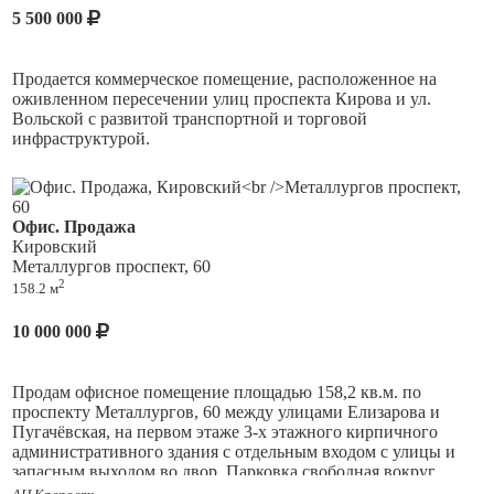
5 500 000
2. Торгово-выставочное помещение (Showroom) -
Площадь
324 кв.м. Светлое и чистое помещение для презентации
товара.
Продается коммерческое помещение, расположенное на
оживленном пересечении улиц проспекта Кирова и ул.
3. Производственно-складские помещения (автосервис)
Вольской с развитой транспортной и торговой
инфраструктурой.
Площадь 1 106 кв.м.
Первая линия, напротив помещения размещена остановка
Высота потолков 7 м
общественного транспорта. Здесь проходят многочисленные
маршруты автобусов, маршрутных такси.
Высота ворот 3,5 м
Офис. Продажа
Кировский
В данной локации ваш бизнес или коммерческая
Помещение идеально подходит для логистики, хранения,
Металлургов проспект, 60
деятельность арендаторов всегда будет обеспечен
производства и т.п.
2
158.2 м
интенсивным, стабильным потоком
4. Мойка автомобилей -
Площадь на 70 кв.м.
клиентов.
10 000 000
Дополнительный источник дохода.
5. Закрытая парковка на 20 а/м
с навесом и без навеса,
Продам офисное помещение площадью 158,2 кв.м. по
проспекту Металлургов, 60 между улицами Елизарова и
6. Клиентская парковка на 30 а/м
комфорт для вас и ваших
Пугачёвская, на первом этаже 3-х этажного кирпичного
клиентов.
административного здания с отдельным входом с улицы и
---------------------------------------------------------------
запасным выходом во двор. Парковка свободная вокруг
здания. Помещение оборудовано в соответствии с