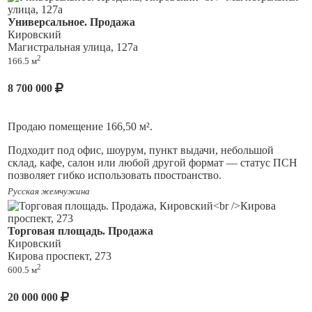
арендаторами.
Универсальное. Продажа
Здание расположено отдельно, что обеспечивает
Кировский
приватность, удобную логистику и возможность
Магистральная улица, 127а
собственной парковки.
2
166.5 м
8 700 000
Продаю помещение 166,50 м².
Подходит под офис, шоурум, пункт выдачи, небольшой
склад, кафе, салон или любой другой формат — статус ПСН
позволяет гибко использовать пространство.
Русская жемчужина
Помещение под ремонт адаптируйте под любой формат.
Локация удобна для бизнеса: есть подъездные пути для
разгрузки, хорошая транспортная доступность, 2 входа.
Торговая площадь. Продажа
Вторая линия — меньше шума, сохраняется видимость.
Кировский
Кирова проспект, 273
Объект находится на промышленной артерии города, что
2
600.5 м
предполагает доступность всех районов, в том числе и на
общественном транспорте. Это является большим
20 000 000
преимуществом и дает отличный автомобильный трафик.
Имеет правильную прямоугольную форму, а так же ещё