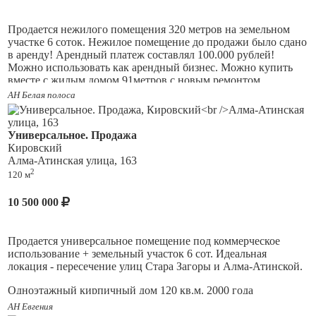
возможность адаптировать пространство под свой проект и
зафиксировать более выгодную цену. Вторая линия снижает
шум и пыль от дороги, при этом сохраняется хорошая
Продается нежилого помещения 320 метров на земельном
транспортная доступность и видимость для
участке 6 соток. Нежилое помещение до продажи было сдано
Не упустите возможность! Это идеальное место для
клиентов.Парковка и подъездные пути: удобные, подходят
в аренду! Арендный платеж составлял 100.000 рублей!
вашего автосалона!
для разгрузки. Готовы предоставить поэтажный план и
Можно использовать как арендный бизнес. Можно купить
расчёт окупаемости при разных сценариях аренды.
вместе с жилым домом 91метров с новым ремонтом.
АН Белая полоса
Пишите-звоните, с удовольствием ответим на все Ваши
вопросы!
Универсальное. Продажа
Кировский
Алма-Атинская улица, 163
2
120 м
10 500 000
Продается универсальное помещение под коммерческое
использование + земельный участок 6 сот. Идеальная
локация - пересечение улиц Стара Загоры и Алма-Атинской.
Одноэтажный кирпичный дом 120 кв.м. 2000 года
постройки, дополнительный пристрой 2018 г. постройки, все
АН Евгения
узаконено. 2 с/узла в доме, дополнительный с/у с улицы. 4