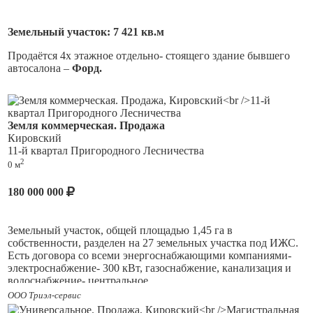
Земельный участок: 7 421 кв.м
Продаётся 4х этажное отдельно- стоящего здание бывшего
автосалона –
Форд.
Идеальное решение для солидной компании, логистического
комплекса и арендного бизнеса. Помещение полностью
готово к эксплуатации и оснащено всем необходимым для
Земля коммерческая. Продажа
комфортной работы и отдыха. Все коммуникации
Кировский
центральные, отопление газовое, электричество
- 530 кВт
.
11-й квартал Пригородного Лесничества
2
0 м
Основные особенности:
- Разная высота потолков в складских и производственных
180 000 000
помещеньях
- от 3-5м – 5 м.
что обеспечивает простор и
свободу для любого формата использования;
Земельный участок, общей площадью 1,45 га в
- Панорамные окна — наполняют пространство
собственности, разделен на 27 земельных участка под ИЖС.
естественным светом и создают ощущение открытости;
Есть договора со всеми энергоснабжающими компаниями-
электроснабжение- 300 кВт, газоснабжение, канализация и
- Оборудованный хамам, финская сауна, русская баня,
водоснабжение- центральное.
бассейн с современной системой фильтрации;
ООО Триэл-сервис
- Офисные помещения современного ремонта с