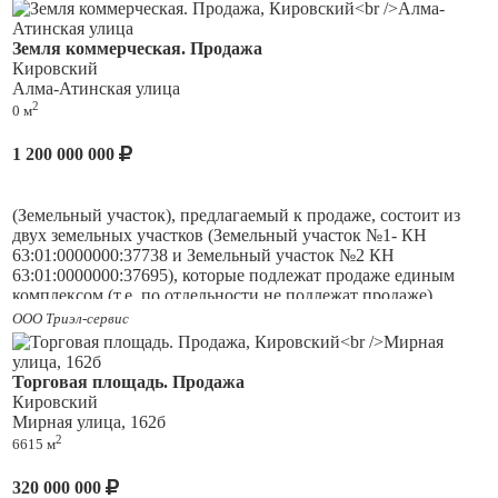
комнаты, большой холл, кухня с беседкой. Электричество
центральное, выгребная яма, скважина, идет подключение
Земля коммерческая. Продажа
газа. Крыша отремонтирована в 2026г.
Кировский
Алма-Атинская улица
На участке залит дополнительный фундамент под баню (или
2
0 м
другую постройку) на 2 эт.
1 200 000 000
Возможное использование - гостиница, хостел, кафе и
многое другое. По документам жилой дом, участок - земли
населенных пунктов, для садоводства.
(Земельный участок), предлагаемый к продаже, состоит из
двух земельных участков (Земельный участок №1- КН
63:01:0000000:37738 и Земельный участок №2 КН
63:01:0000000:37695), которые подлежат продаже единым
комплексом (т.е. по отдельности не подлежат продаже).
ООО Триэл-сервис
Торговая площадь. Продажа
Кировский
Мирная улица, 162б
2
6615 м
320 000 000