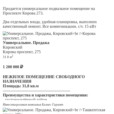
помещения меньшей
площади, которые возможно
использовать под свои потребности. Качество материалов
Продается универсальное подвальное помещение на
объекта: стены- железобетонные крупнопанельные,
Проспекте Кирова 273.
перекрытия- железобетонные сборные плиты. Санузел,
Два отдельных входа, удобная планировка, выполнен
холодная и горячая вода. Разрешенная энергомощность 380
качественный ремонт. Все коммуникации, с/у, 15 кВт
кВт.
электроэнергии.
Место под рекламу на фасаде дома. Высокий транспортный и
Универсальное. Продажа
пешеходный трафик, многочисленные магазины и т.п.
Кировский
Кирова проспект, 275
Удобные подъездные пути, есть место для разгрузки товара,
2
31.8 м
парковка перед помещением.
Подойдет под любой вид коммерческой деятельности.
1 200 000
НЕЖИЛОЕ ПОМЕЩЕНИЕ СВОБОДНОГО
НАЗНАЧЕНИЯ
Площадь: 31,8 кв.м
-----------------------------------------------------
Преимущества и характеристики помещения:
- густонаселённый район
- отдельный вход
Инвестиционная компания Бизнес Гарант
-высота потолков -2,7 м.
-санузел на этаже