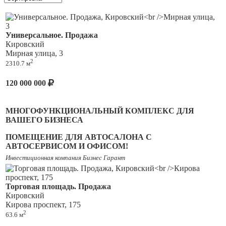
Универсальное. Продажа
Кировский
Мирная улица, 3
2
2310.7 м
120 000 000
МНОГОФУНКЦИОНАЛЬНЫЙ КОМПЛЕКС ДЛЯ
ВАШЕГО БИЗНЕСА
ПОМЕЩЕНИЕ ДЛЯ АВТОСАЛОНА С
АВТОСЕРВИСОМ И ОФИСОМ!
Инвестиционная компания Бизнес Гарант
С высоким транспортным трафиком и парковкой.
---------------------------------------------------------------
Торговая площадь. Продажа
Кировский
В ПРОДАЖУ ОБЪЕКТА ВХОДИТ:
Кирова проспект, 175
2
63.6 м
1. Административно-офисные помещения -
Площадь 1 270
кв.м. Идеальное пространство для вашего офиса!