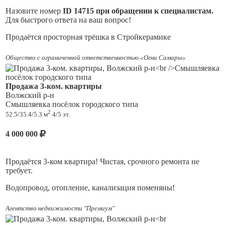
Назовите номер
ID 14715 при обращении к специалистам.
Для быстрого ответа на ваш вопрос!
Продаётся просторная трёшка в Стройкерамике
? Адрес: пгт Стройкерамика, ул. Школьная, д. 11
Общество с ограниченной ответственностью «Огни Самары»
Квартира площадью 62,8 м² (без учёта лоджий) — удобная
планировка, много пространства и света.
Продажа 3-ком. квартиры
Волжский р-н
— кухня 12,1 м² — комфортно для семьи и гостей
Смышляевка посёлок городского типа
— 2 лоджии (3,8 м и 1,5 м) — можно сделать зону отдыха
2
52.5/35.4/5.3 м
4/5 эт.
или хранение
— квартира очень тёплая, установлен собственный котёл
(экономия на коммунальных платежах)
4 000 000
? Важный плюс:
вся мебель остаётся, можно заехать и жить сразу (забирают
Продаётся 3-ком квартира! Чистая, срочного ремонта не
только телевизор, холодильник и морозильную камеру)
требует.
— свое закрытое крыло на 2 квартиры — удобно для
Водопровод, отопление, канализация поменяны!
хранения коляски, обуви и вещей (по договорённости с
соседями)
В шаговой доступности магазины, школа, поликлиника,
Агентство недвижимости "Премиум"
— в подъезде планируется ремонт в этом году
напротив дома детсад!