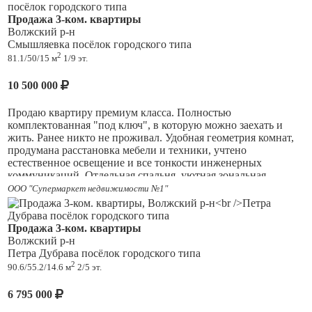
дома детская и спортивная площадки, стадион, ледовый
5 этажного кирпичного дома.
Продажа 3-ком. квартиры
каток. Квартира может быть приобретена в ипотеку, с
Волжский р-н
ДОМ СДАН, ЗАСЕЛЕН.
использованием материнского капитала. Объект в
Смышляевка посёлок городского типа
собственности более трёх лет (в договоре вся сумма!). Эта
2
81.1/50/15 м
1/9 эт.
Квартира продается как готовое жилье, с выпиской ЕГРН.
квартира — отличный выбор для тех, кто ценит комфорт,
качество и безопасность.
Отличная планировка с квадратной кухней 15 кв.м. с
10 500 000
выходом на балкон..
Не упустите возможность стать обладателем этой
замечательной квартиры!
Продаю квартиру премиум класса. Полностью
Комнаты 20,3 + 19,4 + 13,4 (с выходом на балкон) кв.м.
комплектованная "под ключ", в которую можно заехать и
жить. Ранее никто не проживал. Удобная геометрия комнат,
Сан узел раздельный.
продумана расстановка мебели и техники, учтено
естественное освещение и все тонкости инженерных
Дом высокой степени энергоэффективности класса В.
коммуникаций. Отдельная спальня, уютная зональная
детская, комфортная гостиная, многофункциональная кухня.
ООО "Супермаркет недвижимости №1"
Установлена противопожарная входная дверь.
С качественной мебелью Икея, электротоварами, предметами
декора, бытовой техникой и т.д. Никто не прописан. Без
Просторные лестничные пролеты.
обременений. Несколько собственников. Нотариальная
Продажа 3-ком. квартиры
Дома располагаются в спокойном месте.
сделка. Звоните, договоримся.
Волжский р-н
Петра Дубрава посёлок городского типа
Парковочные места по периметру дома.
2
90.6/55.2/14.6 м
2/5 эт.
Своя управляющая компания.
6 795 000
ЖК расположен в посёлке городского типа со всей