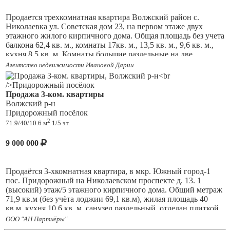
поликлиника.
Продается трехкомнатная квартира Волжский район с.
В квартире два балкона. Видеонаблюдение в доме, в подъезде
Николаевка ул. Советская дом 23, на первом этаже двух
есть место под коляску, велосипед.
этажного жилого кирпичного дома. Общая площадь без учета
балкона 62,4 кв. м., комнаты 17кв. м., 13,5 кв. м., 9,6 кв. м.,
Один взрослый собственник, обременений нет. Приглашаем
кухня 8,5 кв. м. Комнаты большие раздельные на две
на просмотр.
стороны. Квартира не угловая в середине дома а значить
Агентство недвижимости Ивановой Дарии
теплая. Большой балкон 2.4 кв. м. Планировка квартиры
очень удачная состояние требует небольших вложений. В
шаговой доступности школа, пункт медицинского осмотра,
Продажа 3-ком. квартиры
магазин. Рядом имеется остановка общественного транспорта
Волжский р-н
автобуса 139 и 622 идущий до Самары автостанции Аврора.
Придорожный посёлок
От села Николаевка до Авроры 19 км. По всем уточняющим
2
71.9/40/10.6 м
1/5 эт.
вопросам звоните расскажем и покажем квартиру.
9 000 000
Продаётся 3-хкомнатная квартира, в мкр. Южный город-1
пос. Придорожный на Николаевском проспекте д. 13. 1
(высокий) этаж/5 этажного кирпичного дома. Общий метраж
71,9 кв.м (без учёта лоджии 69,1 кв.м), жилая площадь 40
кв.м, кухня 10,6 кв. м, санузел раздельный, отделан плиткой.
Все комнаты изолированные. Квартира с хорошим ремонтом,
ООО "АН Партнёры"
не требует вложений. Пластиковые окна, новые