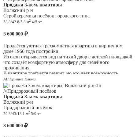
Продажа 3-ком. квартиры
Волжский р-н
Стройкерамика посёлок городского типа
2
58.8/42.8/5.8 м
4/5 эт.
3 600 000
Продаётся уютная трёхкомнатная квартира в кирпичном
доме 1966 года постройки.
Из окон открывается вид на тихий двор с детской площадкой,
что создаёт комфортную атмосферу для семейного
проживания.
В квартире требуется ремонт, но это даёт возможность
воплотить свои дизайнерские идеи.
АН Крутые Ключи
Кухня оборудована газовой плитой, большая комната имеет
выход на балкон, где можно наслаждаться свежим воздухом.
В доме есть газоснабжение, что обеспечивает удобство в
Продажа 3-ком. квартиры
быту.
Волжский р-н
Раздельный санузел добавляет удобства в повседневной
Придорожный посёлок
жизни.
2
70.3/43/13.1 м
5/9 эт.
Во дворе открытая парковка, а также детская площадка —
отличное место для прогулок и игр детей.
8 600 000
Квартира расположена на четвёртом этаже пятиэтажного
здания, без пассажирского лифта.