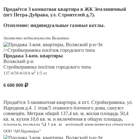
необходимой инфраструктурой: школа, детские сады, спорт
Продаётся 3 комнатная квартира в ЖК Земляничный
комплекс в шаговой доступности, магазины всех
(пгт Петра-Дубрава, ул. Строителей д.7).
федеральных сетей, больница, парк и пр.
Отопление: индивидуальные газовые котлы.
5 минут до Ракитовского шоссе.
Водоснабжение: централизованное.
Продажа по договору купли-продажи, «первая» цена без
Агентство недвижимости Византия
накруток и доп. комиссий.
Канализация: централизованная.
Возможна ипотека на вторичку.
Продажа 3-ком. квартиры
Электроснабжение: централизованное.
Волжский р-н
Поможем с реализацией Вашего жилья.
Стройкерамика посёлок городского типа
К дому подключён интернет и кабельное телевидение.
2
137.4/50.4/10.6 м
1/5 эт.
Черновая отделка.
6 600 000
Дома располагаются в спокойном месте.
В шаговой доступности школа, дет.сады, магазины,
Продаётся 3-хкомнатная квартира, в пгт. Стройкерамика, ул.
остановка общественного транспорта.
Народная д.4. 1 этаж/5 этажного блочного дома, санузел
совмещён. Метраж общий 137,4 кв. м, жилая площадь 50,4
5 минут до Ракитовского шоссе.
кв. м, кухня 10,6 кв. м. и включённая в общую площадь,
площадь подвала 54,1 кв. м., который юридически относится
Поможем с оформлением ипотеки.
к квартире. Квартира в жилом состоянии. Пластиковые окна,
ООО "АН Партнёры"
новые трубы, новая газовая колонка, встроенный кухонный