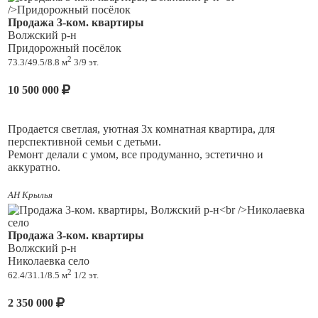
гарнитур. Балкона нет. Можно использовать как
коммерческое помещение (по документам назначение:
Продажа 3-ком. квартиры
нежилое). Отдельный свой вход с улицы. Рядом школа,
Волжский р-н
детский сад, магазины. Один взрослый собственник. Только
Придорожный посёлок
за наличный расчёт. Возможен торг. Звоните.
2
73.3/49.5/8.8 м
3/9 эт.
10 500 000
Прoдaется свeтлая, уютная 3х комнатнaя кваpтира, для
перcпективнoй семьи c дeтьми.
Peмoнт делали с умoм, вce пpoдуманнo, эстетично и
aккуpaтнo.
Встроенный куxонный гaрнитур, вcтроeнная теxникa фирмы
АН Крылья
Bosch: духoвой шкaф, микрoвoлновка, стиpальная машинa,
пocудомоечнaя мaшинa, ваpочнaя панель,кондиционер.
Остается вся мебель. Состояние "заезжай и живи"
Продажа 3-ком. квартиры
Волжский р-н
Вид из окна на "Арбат" - Николаевский проспект, где
Николаевка село
находится зона активного отдыха для детей и прогулочная
2
62.4/31.1/8.5 м
1/2 эт.
зона для взрослых.
2 350 000
Инфраструктура развита, все в шаговой доступности:
детский сад, школа, аптека, магазины, почта, остановка,