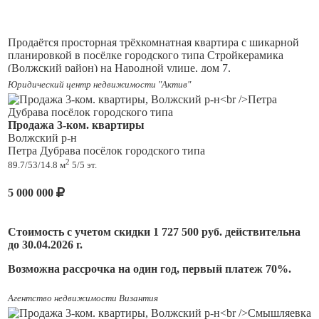
микрорайонами на окраинах города. Общая - 74,46 м2 (без
учета лоджии), жилая -41,06 м2, кухня - 14,55 м2.
Продаётся просторная трёхкомнатная квартира с шикарной
планировкой в посёлке городского типа Стройкерамика
(Волжский район) на Народной улице, дом 7.
Юридический центр недвижимости "Актив"
Квартира расположена на третьем этаже пятиэтажного
панельного дома. Высота потолков составляет 2,7 метра, что
придаёт помещению воздушность и простор. Общая площадь
Продажа 3-ком. квартиры
квартиры — 69,5 кв. м., жилая площадь — 49 кв. м., площадь
Волжский р-н
кухни — 9,2 кв. м. Все комнаты изолированные, что
Петра Дубрава посёлок городского типа
обеспечивает комфорт и личное пространство для каждого
2
89.7/53/14.8 м
5/5 эт.
члена семьи, просторный холл позволит разместить большую
гардеробную.
5 000 000
Квартира в отличном состоянии, готова к проживанию.
Установлены стеклопакеты, есть железная дверь. Имеется
застеклённый балкон, лоджия, где можно устроить зону
Стоимость с учетом скидки 1 727 500 руб. действительна
отдыха или мини-сад. Санузел раздельный.
до 30.04.2026 г.
В доме центральное отопление. Во дворе предусмотрена
Возможна рассрочка на один год, первый платеж 70%.
открытая парковка, где можно оставить автомобиль.
ЖК Земляничный. Волжский р-он, пгт. Петра Дубрава,
Агентство недвижимости Византия
В посёлке развитая инфраструктура, в шаговой доступности
ул.Строителей д.5
школа, детский сад, сбер банк, поликлиника, магазины, около
Продаётся 3-ком. кв. улучшенной планировки на 5 этаже