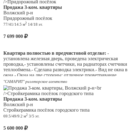
? Инфраструктура — всё рядом:
1 собственник.
Продажа 3-ком. квартиры
— 3 детских сада
Волжский р-н
— школа
Торг при осмотре .
Придорожный посёлок
— поликлиника
2
Время осмотра по договорённости.
77/41/14.5 м
14/18 эт.
— магазины
— спортивные и детские площадки прямо у дома
Звоните!
7 699 000
? Удобная транспортная доступность:
по новой трассе можно быстро добраться до города —
отличный вариант для тех, кто хочет тишины, но работает в
Квартира полностью в предчистовой отделке:
-
Самаре
установлена железная дверь, проведена электрическая
проводка,- установлены счетчики, на радиаторах счетчики
Квартира, в которую можно заехать сразу и постепенно
теплообмена.- Сделана разводка электрики.- Вид не окна в
сделать под себя — без переплаты за чужой ремонт
окна.- Окна на две стороны: отличное проветривание
квартиры.- 2 сан.узла- идеально для проживания нескольких
"САМАРИТ" риэлторское агентство
? Пишите/звоните — покажем в удобное время
человек.- Раздельные комнаты: 15 м2, 11 м2, 15,6 м2.-
Просторная кухня: 14,5м2- прекрасно подойдет для
размещения гостей.
Продажа 3-ком. квартиры
Волжский р-н
- документы полностью готовы для сделки.
Стройкерамика посёлок городского типа
2
69.5/49/9.2 м
3/5 эт.
Во дворе есть места для парковки, рядом Пятерочка, детсад,
поликлиника. Район с очень развитой инфраструктурой и
5 600 000
транспортной развязкой. Отлично развивающийся район с
доступным жильем недалеко от города в сравнении с