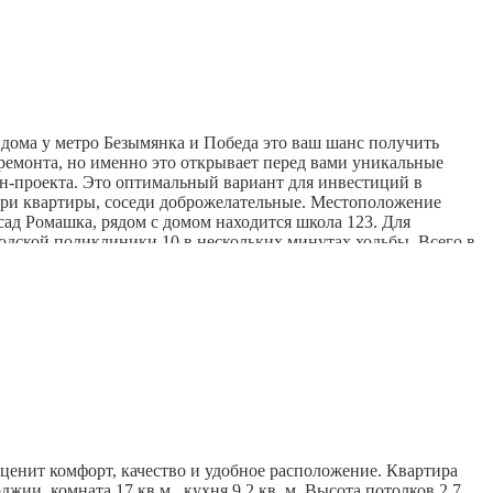
 «Пятёрочка»: всё необходимое всегда под рукой. Рядом
тиция под сдачу: спрос на аренду здесь стабильно высокий.
с питомцем.
в любую часть города.
саться на просмотр!
о дома у метро Безымянка и Победа это ваш шанс получить
 ремонта, но именно это открывает перед вами уникальные
йн-проекта. Это оптимальный вариант для инвестиций в
 три квартиры, соседи доброжелательные. Местоположение
 сад Ромашка, рядом с домом находится школа 123. Для
родской поликлиники 10 в нескольких минутах ходьбы. Всего в
ственность агентства при осуществлении профессиональной
 ценит комфорт, качество и удобное расположение. Квартира
ии, комната 17 кв.м., кухня 9,2 кв. м. Высота потолков 2,7