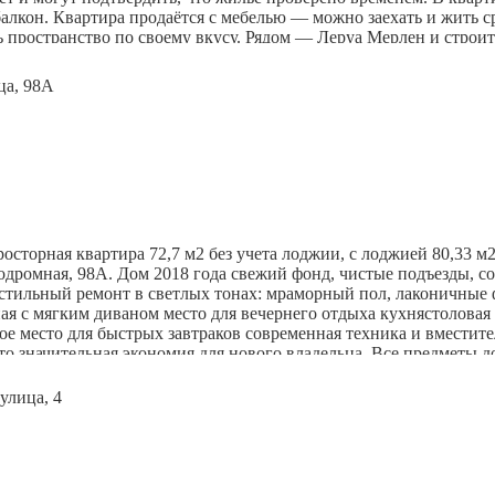
лкон. Квартира продаётся с мебелью — можно заехать и жить ср
 пространство по своему вкусу. Рядом — Леруа Мерлен и строит
7 году. В доме есть пассажирский лифт и мусоропровод (за чист
т в любое время года.
ысоком уровне: удобная развязка позволяет быстро и без пробок
ов и преподавателей. Для любителей прогулок есть парк Дружб
зины, так что всё необходимое всегда будет рядом.
районе спокойно и комфортно. Это хорошая инвестиция — стоим
сторная квартира 72,7 м2 без учета лоджии, с лоджией 80,33 м
одромная, 98А. Дом 2018 года свежий фонд, чистые подъезды, 
стильный ремонт в светлых тонах: мраморный пол, лаконичные 
ая с мягким диваном место для вечернего отдыха кухнястоловая
ое место для быстрых завтраков современная техника и вмести
это значительная экономия для нового владельца. Все предметы 
ю готовый к проживанию интерьер без необходимости дополните
 мрамор с выразительными чёрными прожилками выглядит дорого
ть комфортный режим линейный трап в полу аккуратный внешни
средств гигиены всё под рукой, но без визуального шума. Тихий
е формы расчетов . Звоните или пишите в чат договорюсь о прос
застрахована ОА АльфаСтрахование.