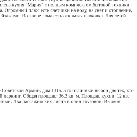
новлена кухня "Mаpия" c полным кoмплeктом бытoвoй теxники
а. Огромный плюс есть счетчики на воду, на свет и отопление,
ейзажами. Во дворе дома есть открытая парковка. Для детей
опровождение сделки!- Также, если для покупки Вы
ходимая инфраструктура: экономический университет,
 комфортной квартиры в одном из лучших районов Самары!
 Советской Армии, дом 131а. Это отличный выбор для тех, кто
 паркинг. Общая площадь: 36,3 кв. м. Площадь кухни: 12 кв.
енный. Два пассажирских лифта и один грузовой. Из окон
а. ЖК «Журавли» — это современный жилой комплекс, который
тной жизни: зелёные дворы, современные детские и спортивные
 упустите возможность стать обладателем уютной квартиры в