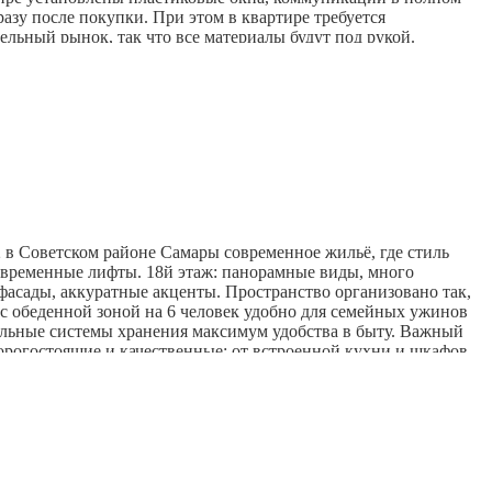
азу после покупки. При этом в квартире требуется
ельный рынок, так что все материалы будут под рукой.
отой в подъезде и зоне мусоропровода тщательно следят).
 добраться до центра города. Рядом находятся ЖД институт и
ы: там можно подышать свежим воздухом и отдохнуть от
ость недвижимости в районе растёт благодаря развитию
2 в Советском районе Самары современное жильё, где стиль
современные лифты. 18й этаж: панорамные виды, много
фасады, аккуратные акценты. Пространство организовано так,
 с обеденной зоной на 6 человек удобно для семейных ужинов
тельные системы хранения максимум удобства в быту. Важный
дорогостоящие и качественные: от встроенной кухни и шкафов
льных вложений. Стильная и практичная душевая зона одно из
 и остаётся актуальной годами современная душевая система
й вид и быстрый слив без луж нескользящая плитка
 двор и развитая инфраструктура: рядом магазины, кафе,
мотре в удобное для вас время! Ответственность агентства