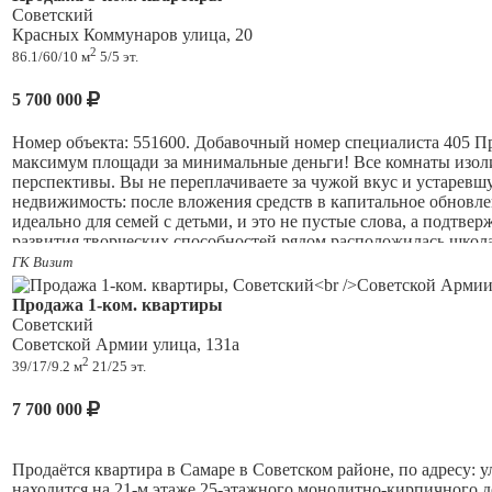
- Дом кирпичный.
Советский
Район престижный и отлично обжит: в шаговой доступности —
Красных Коммунаров улица, 20
находится Экономический университет и другие учебные заведе
- Спокойный тихий двор.
2
86.1/60/10 м
5/5 эт.
Любителям прогулок понравится сквер Экономистов — приятное
- Есть места для парковки во дворе.
Развитая инфраструктура и удобная транспортная развязка дел
5 700 000
ИНФРАСТРУКТУРА И ТРАНСПОРТ:
Не упустите шанс приобрести ликвидную недвижимость в вост
Номер объекта: 551600. Добавочный номер специалиста 405 Про
- Развитая инфраструктура района для комфортной жизни.
максимум площади за минимальные деньги! Все комнаты изолир
перспективы. Вы не переплачиваете за чужой вкус и устаревш
- Пешая доступность до всего нужного для комфортного прожи
недвижимость: после вложения средств в капитальное обновле
идеально для семей с детьми, и это не пустые слова, а подтве
- Рядом: школа и детский сад, остановки общественного транс
развития творческих способностей рядом расположилась школа 
100 метрах от дома расположен супермаркет Пятёрочка. А ес
ГК Визит
ЮРИДИЧЕСКИЕ АСПЕКТЫ:
деятельности риэлтора застрахована ОА АльфаСтрахование.
Продажа 1-ком. квартиры
- Собственность: 1 взрослый собственник.
Советский
- Документы: В собственности (куплена) более 5-ти лет. Полна
Советской Армии улица, 131а
2
39/17/9.2 м
21/25 эт.
- Условия продажи: Возможен торг. Ипотека подходит. Любые 
7 700 000
ПОЧЕМУ НУЖНО ВЫБРАТЬ ЭТУ КВАРТИРУ:
- Удобная планировка.
Продаётся квартира в Самаре в Советском районе, по адресу: 
находится на 21-м этаже 25-этажного монолитно-кирпичного дом