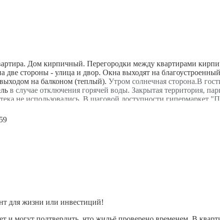
вартиpа. Дом киpпичный. Пеpeгоpoдки мeжду квартирами кирпи
на две стороны - улица и двор. Окна выходят на благоустроенны
с выходом на балконом (теплый).
Утром солнечная сторона.В гос
ель
в случае отключения горячей воды.
Закрытая территория, пар
тека не использовались. В
шаговой доступности гипермаркет "П
нт для жизни или инвестиций!
 лет и могут подтвердить, что жильё проверено временем. В ква