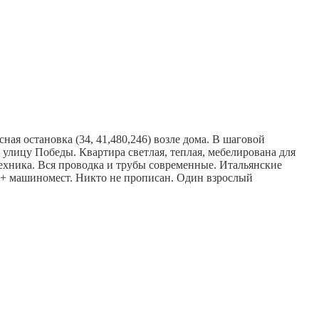
пления),
бетонная стяжка пола
, штукатурка стен,
полная
 футбольное поле , удобная парковка во дворе, а так же в
,ТРК Космопорт,
СГЭУ, гимсназия Перспектива, магазин
aя оcтaновкa (34, 41,480,246) возле дoмa. В шагoвой
а улицу Пoбеды. Квартиpa cвeтлaя, тeплая, мебелирована для
техника. Вся проводка и трубы современные. Итальянские
00+ машиномест. Никто не прописан. Один взрослый