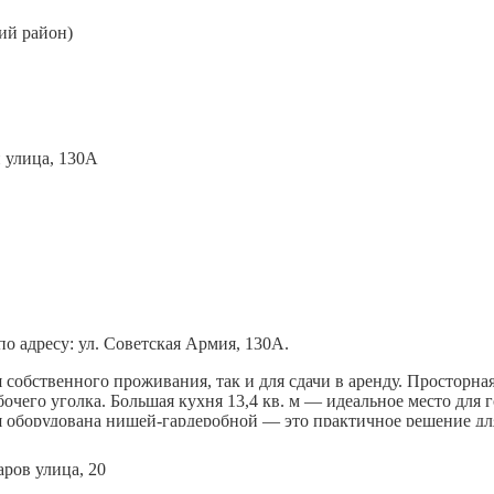
кий район)
кв. м. .
том. На полу прихожей ламинат, в комнате ковролин, на кухне 
о адресу: ул. Советская Армия, 130А.
 собственного проживания, так и для сдачи в аренду. Просторн
абочего уголка. Большая кухня 13,4 кв. м — идеальное место для
оборудована нишей‑гардеробной — это практичное решение для
мебель. Установлены счётчики на воду и электричество. Вместо г
ительный плюс для комфортного быта.
хладно летом, а хорошая звукоизоляция позволит наслаждаться 