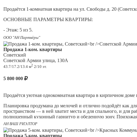
Продаётся 1-комнатная квартира на ул. Свободы д. 20 (Советс
ОСНОВНЫЕ ПАРАМЕТРЫ КВАРТИРЫ:
- Этаж: 5 из 5.
ООО "АН Партнёры"
- Площадь: Общая 30,6 кв.м, жилая площадь 18,8 кв.м, кухня 5,8 
Продажа 1-ком. квартиры
- Высота потолков: 2,60 м.
Советский
Советской Армии улица, 130А
- Санузел: Совмещенный.
2
43.7/17.2/13.4 м
2/10 эт.
- Балкона НЕТ
5 800 000
СОСТОЯНИЕ И РЕМОНТ:
- Квартира в хорошем жилом состоянии, частично сделан ремон
Продаётся уютная однокомнатная квартира в кирпичном доме п
Входная металлическая дверь. Установлены пластиковые окна.
Планировка продумана до мелочей и отлично подойдёт как для
МЕБЕЛЬ И ТЕХНИКА:
пространством — в ней хватит места и для спального, и для р
полноценный кухонный гарнитур и обеденную зону. Прихожая 
- Остаётся кухня с техникой, холодильник, кондиционер, вся 
сохранить порядок в квартире. Раздельный санузел — дополн
АН ВАШ РИЭЛТОР
ДОМ И ТЕРРИТОРИЯ:
Дом кирпичный — значит, в квартире будет тепло зимой и про
Продажа 5-ком. квартиры