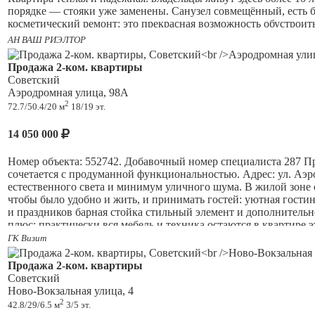
порядке — стояки уже заменены. Санузел совмещённый, есть ба
косметический ремонт: это прекрасная возможность обустроить
АН ВАШ РИЭЛТОР
Дом — кирпичный, построен по индивидуальному проекту в 197
Центральное отопление и газоснабжение обеспечивают комфор
Продажа 2-ком. квартиры
Советский
Район активно развивается, а транспортная доступность — на в
Аэродромная улица, 98А
Плановый университет — идеальное расположение для студент
2
72.7/50.4/20 м
18/19 эт.
городской суеты. В шаговой доступности — Ашан и другие мага
Честная продажа без скрытых проблем: соседи порядочные, в 
14 050 000
инфраструктуры.
Номер объекта: 552742. Добавочный номер специалиста 287 Про
сочетается с продуманной функциональностью. Адрес: ул. Аэр
естественного света и минимум уличного шума. В жилой зоне 
чтобы было удобно и жить, и принимать гостей: уютная гостин
и праздников барная стойка стильный элемент и дополнительн
плюс: практически вся мебель и техника остаются в квартире 
до бытовой техники и мягкой мебели. Вы получаете полность
ГК Визит
главных преимуществ квартиры: эффектная отделка под белый
с верхним тропическим душем и ручной лейкой можно выбира
Продажа 2-ком. квартиры
безопасно даже для детей компактная металлическая полка для 
Советский
остановки, школы, детские сады и поликлиники. Рассмотрим вс
Ново-Вокзальная улица, 4
при осуществлении профессиональной деятельности риэлтора 
2
42.8/29/6.5 м
3/5 эт.