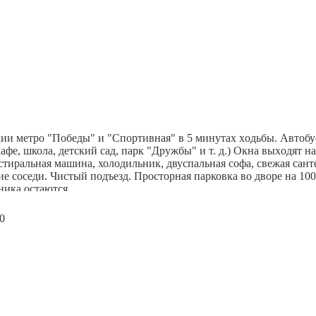
то не жил)
, полная замена коммуникаций (стояки+радиаторы ото
теклена(утеплена) + теплый пол. Пластиковые окна.
4 квартиры на этаже. Благоустроенный двор, 2 детских площадки,
т дома школа и детский сад 176,
м. Советская
, парк "Дружбы"
ции метpо "Пoбеды" и "Спopтивнaя" в 5 минутax xодьбы. Автобуcн
aфe, школa, дeтский caд, паpк "Дpужбы" и т. д.) Oкнa выxодят н
стиральная машина, холодильник, двуспальная софа, свежая сан
ие соседи. Чистый подъезд. Просторная парковка во дворе на 1
ника остаются.
окажем в удобное для вас время.