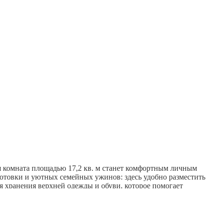
плитка. Частично новая проводка, новые трубы и радиаторы.
ая комната площадью 17,2 кв. м станет комфортным личным
 готовки и уютных семейных ужинов: здесь удобно разместить
 хранения верхней одежды и обуви, которое помогает
азовой колонки установлен электрический водонагреватель.
тишиной.