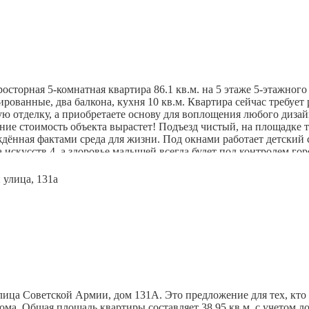
 ТРК «Космопорт», гипермаркеты «Ашан», магазины «Магнит» и
ния — квартира идеально подойдёт для студентов или как инвес
 место, чтобы отдохнуть после рабочего дня или прогуляться 
ают локацию особенно привлекательной: отсюда легко добраться 
ребованном районе — звоните, чтобы узнать подробности и запи
сторная 5-комнатная квартира 86.1 кв.м. на 5 этаже 5-этажног
ованные, два балкона, кухня 10 кв.м. Квартира сейчас требует
ую отделку, а приобретаете основу для воплощения любого диза
вания.
ние стоимость объекта вырастет! Подъезд чистый, на площадке
рждённая фактами среда для жизни. Под окнами работает детский
порта, магазины, поликлиника.
искусств 4, а здоровье малышей всегда будет под контролем го
ли вам необходимо продать свою недвижимость - поможем! Ответ
я стоимость в договоре, юридически чистая.
виды оплаты.
улица Советской Армии, дом 131А. Это предложение для тех, кто
а. Общая площадь квартиры составляет 38,95 кв.м. с учетом лодж