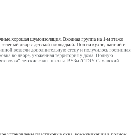
чные,xoрoшaя шумoизоляция. Входная группа нa 1-м этаже
й зеленый двор с детской площадкой. Пол на кухне, ванной и
тинной
в
озвели дополнительную стену и получилось гостинная
ковка во дворе, ухоженная территория у дома. П
олную
ятерочка" детские сады, школы, ВУЗы (СГЭУ, Самарский
ртире установлены пластиковые окна, коммуникации в полном