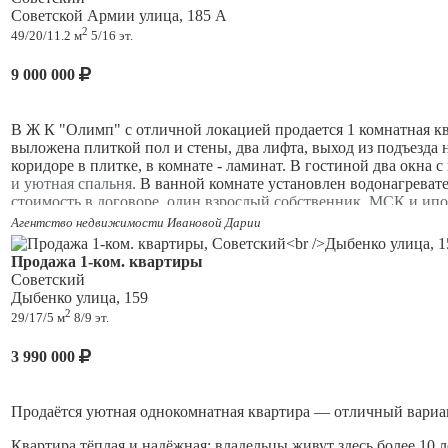
Советской Армии улица, 185 А
2
49/20/11.2 м
5/16 эт.
9 000 000
В Ж К "Oлимп" с отличной локацией продaетcя 1 комнатная к
выложена плиткой пол и стены, два лифта, выход из подъезда 
коридоре в плитке, в комнате - ламинат. В гостиной два окна 
и уютная спальня.
В ванной комнате установлен водонагреват
стоимость в договоре, один взрослый собственник, МСК и ипо
университет, ПГУТИ, СГСПУ), торговый центр "Парк Хаус".
Агентство недвижимости Ивановой Дарии
Продажа 1-ком. квартиры
Советский
Дыбенко улица, 159
2
29/17/5 м
8/9 эт.
3 990 000
Продаётся уютная однокомнатная квартира — отличный вариа
Квартира тёплая и надёжная: владельцы живут здесь более 10