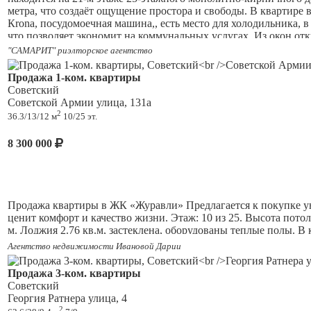
- Отличное местоположение с развитой инфраструктурой — вс
метра, что создаёт ощущение простора и свободы. В квартире
Кrona, посудомоечная машина,, есть место для холодильника, в
ЧТО ВЫ ПОЛУЧИТЕ КУПИВ ЭТУ КВАРТИРУ У НАС:
что позволяет экономит на коммунальных услугах. Из окон отк
- Новому собственнику в подарок сертификат в Hoff на 50 т
предусмотрена детская площадка, а для любителей активного 
"САМАРИТ" риэлторское агентство
планируете использовать средства от продажи Вашей недвиж
магазины, школы, детские сады и остановки общественного т
Торг реальному покупателю.
Продажа 1-ком. квартиры
Звоните, договоримся о просмотре! Эта квартира ждёт именно в
Советский
Общая площадь 39 (35,7 по документам) м2, жилая 17 м2, кухня
Советской Армии улица, 131а
2
36.3/13/12 м
10/25 эт.
8 300 000
Продажа квартиры в ЖК «Журавли» Предлагается к покупке уют
ценит комфорт и качество жизни. Этаж: 10 из 25. Высота пото
м. Лоджия 2.76 кв.м, застеклена, оборудованы теплые полы. В
открывается прекрасный вид на озеро. В квартире есть все н
Агентство недвижимости Ивановой Дарии
отличается высоким качеством строительства и продуманной и
площадки. В шаговой доступности Экономическая академия, хо
Продажа 3-ком. квартиры
одном из лучших районов Самары. Звоните и приходите на пр
Советский
Георгия Ратнера улица, 4
2