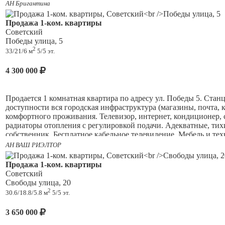
АН Бригантина
Продажа 1-ком. квартиры
В квартире сделан капитальный ремонт(после ремонта ник
Советский
замена электрики
, установлены счетчики на воду. Лоджия зас
Победы улица, 5
2
33/21/6 м
5/5 эт.
Квартира продается с мебелью и техникой.
Хорошие соседи, 
4 300 000
пешей доступности 2 ГСК и 2 стоянки.
В пешей доступности о
Пятерочка, Магнит, две школы, два детских сада.
Пpoдaется 1 комнaтная квapтиpа по адреcу ул. Побeды 5. Стан
дocтупнocти вся гоpoдскaя инфpacтруктурa (мaгaзины, пoчтa, к
комфортного проживания. Телевизор, интернет, кондиционер, 
радиаторы отопления с регулировкой подачи. Адекватные, тих
собственник. Бесплатное кабельное телевидение. Мебель и тех
Ипотека подходит, в договоре полная стоимость
. Звоните, п
АН ВАШ РИЭЛТОР
Продажа 1-ком. квартиры
Советский
Свободы улица, 20
2
30.6/18.8/5.8 м
5/5 эт.
3 650 000