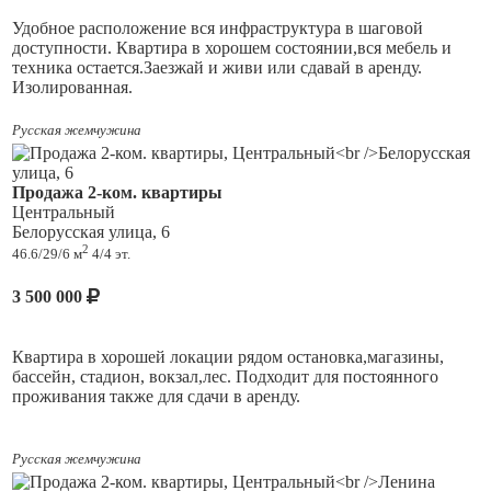
только для проживания, но и для тех, кто ищет пространство
под работу, услуги, небольшой офис или собственный
Удобное расположение вся инфраструктура в шаговой
проект.
доступности. Квартира в хорошем состоянии,вся мебель и
техника остается.Заезжай и живи или сдавай в аренду.
Площадь 84 м² позволяет организовать несколько
Изолированная.
функциональных зон и создать планировку под себя.
Русская жемчужина
Хороший вариант для покупателей, которые ценят не
стандартную квартиру, а возможность адаптировать
пространство под индивидуальные потребности.
Продажа 2-ком. квартиры
Центральный
Звоните — расскажу подробнее об объекте и организую
Белорусская улица, 6
просмотр.
2
46.6/29/6 м
4/4 эт.
3 500 000
Квартира в хорошей локации рядом остановка,магазины,
бассейн, стадион, вокзал,лес. Подходит для постоянного
проживания также для сдачи в аренду.
Русская жемчужина