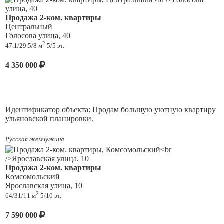
Продажа 2-ком. квартиры
Центральный
Голосова улица, 40
2
47.1/29.5/8 м
5/5 эт.
4 350 000
Идентификатор объекта: Продам большую уютную квартиру
ульяновской планировки.
Большие раздельные комнаты, кухня 8 м, балкон застеклен,
Русская жемчужина
окна выходят на восток.
Отличное расположение в престижном 72 квартале.
Продажа 2-ком. квартиры
Комсомольский
Во дворе 9 гимназия (с профилем английский язык), в 5 мин
Ярославская улица, 10
садик "Клубничка", структурное подразделение гимназии,
2
64/31/11 м
5/10 эт.
ребенок будет учиться в престижном учебном заведении г.
Тольятти.
7 590 000
Детская площадка, большая парковка у дома.