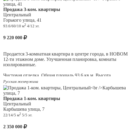
Продажа 3-ком. квартиры
Центральный
Горького улица, 41
2
93.6/60/10 м
4/12 эт.
9 220 000
Продается 3-комнатная квартира в центре города, в НОВОМ
12-ти этажном доме. Улучшенная планировка, комнаты
изолированные.
Чистовая отделка. Общая площадь 93,6 кв.м. Высота
потолков 2,5 м.
Русская жемчужина
Просторная кухня (10 кв.м). В квартире 2 застекленные
лоджии, на полу плитка, выходят на две стороны (запад,
Продажа 1-ком. квартиры
восток). Санузел раздельный с новой сантехникой Antica,
Центральный
Sanita. Новый линолеум; свежепоклеенные обои; потолки
Карбышева улица, 7
выровнены, побелены; пластиковые окна с двойными
2
22/14/5 м
5/5 эт.
стеклопакетами. Есть отдельная кладовая комната, из которой
можно сделать гардеробную. В квартире и на каждом этаже
2 350 000
противопожарные датчики. Также на каждом этаже есть