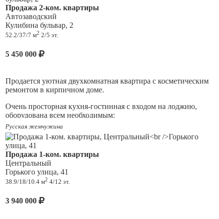
Продажа 2-ком. квартиры
Автозаводский
Кулибина бульвар, 2
2
52.2/37/7 м
2/5 эт.
5 450 000
Продается уютная двухкомнатная квартира с косметическим
ремонтом в кирпичном доме.
Очень просторная кухня-гостинная с входом на лоджию,
оборудована всем необходимым:
Русская жемчужина
встроенный холодильник, стиральная машина, плита с
духовкой, вытяжка, отдельный кран для питьевой воды с
системой фильтрации.
Продажа 1-ком. квартиры
Центральный
Металлические рольставни, кондиционер. Отдельная
Горького улица, 41
изолированная комната. Просторный совмещённый санузел.
2
38.9/18/10.4 м
4/12 эт.
Фасады кухни выполнены из массива дерева (зарубежная
мебель!)
3 940 000
Документы готовы к сделке!