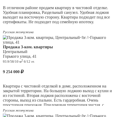
домом расположены значимые культурные объекты, такие
В отличном районе продаем квартиру в чистовой отделке.
как Тольяттинский краеведческий музей и Художественный
Удобная планировка, Раздельный санузел. Удобная лоджия
музей. Это делает квартиру идеальным выбором для тех, кто
выходит на восточную сторону. Квартира подходит под все
ценит культурную жизнь и хочет быть в центре событий. Не
сертификаты. Не подходит под семейную ипотеку.
упустите возможность стать обладателем уютной квартиры в
одном из самых удобных районов Тольятти.
Русская жемчужина
Продажа 3-ком. квартиры
Центральный
Горького улица, 41
2
93.9/58/10 м
6/12 эт.
9 254 000
Квартира с чистовой отделкой в доме, расположенном на
закрытой территории. На большую лоджию выход с кухни и
из гостиной. Вторая лоджия расположена с восточной
стороны, выход из спальни. Есть гардеробная. Очень
просторная прихожая. Придомовая территория чистая, с
зелеными насаждениями. По всему периметру дома
Русская жемчужина
установлены камеры видеонаблюдения.