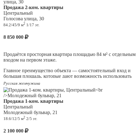
состоянии.
Продажа 2-ком. квартиры
Центральный
Дом находится во внутриквартальной территории, что
Голосова улица, 30
обеспечивают тишину от дороги, двор не проездной, со
2
84.2/45/9 м
1/17 эт.
стороны улицы находится сквер, в шаговой доступности
детский сад и школа.
8 850 000
Инфраструктура очень развита в шаговой доступности
магазины аптеки, любой ПВЗ, торговый центр "Капитал",
остановки общественного транспорта. Квартал расположен в
Продаётся просторная квартира площадью 84 м² с отдельным
самом центре Автозаводского района.
входом на первом этаже.
Главное преимущество объекта — самостоятельный вход и
большая площадь, которые дают возможность использовать
Готовы к сделке! Квартира полностью свободна! Торг
пространство максимально удобно под ваши задачи.
Русская жемчужина
уместен! Звоните и записывайтесь на просмотр!
В квартире предусмотрены три отдельные комнаты и
То
несколько небольших кладовок. Одна комната имеет
Продажа 1-ком. квартиры
полноценное окно, остальные помещения без окон — их
Центральный
можно эффективно использовать как гардеробную, кабинет,
Молодежный бульвар, 21
зону хранения, мастерскую, переговорную, спортзал или
2
18.6/12/5 м
2/5 эт.
вспомогательные помещения (в зависимости от ваших
планов).
2 100 000
Благодаря отдельному входу объект может быть интересен не