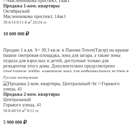
обустроена придомовая территория; двор просторный,
Продажа 1-ком. квартиры
Рядом с домом развитая инфраструктура: Магнит, Fix Price,
зеленый, имеется детская, спортивная площадка. Придя на
Октябрьский
Дворец творчества для детей и молодежи ,ТЦ Алтын, Вкусно
просмотр -вы влюбитесь в это место и квартиру. Торг
Масленникова проспект, 14ак1
и Точка, Сбербанк, больницы, школы, детские сады. Удобная
реальному покупателю.
2
39.4/14.9/11.8 м
20/24 эт.
транспортная развязка.
Есть аналоги на других этажах. Успейте выбрать лучшую
10 600 000
квартиру - звоните, записывайтесь на просмотр!
Продаю 1 к.кв. S= 39.3 кв.м. в Панова Tower(Тауэр) на крыше
башни смотровая площадка, зона для загара, а также зоны
отдыха для взрослых и детей, доступные только для
резидентов этого дома. Дополнительно предусмотрено
просторное лобби, каминная зона для неформальных встреч в
холле входной зоны, консъерж. Квартира предлагается в
Русская жемчужина
отделке White box-
предчистовая отделка квартиры
, при
которой застройщик выполняет все черновые строительные
работы, но не проводит финишную декоративную. Остается
Продажа 2-ком. квартиры
оформить в любом стиле по вашему вкусу. Электропроводка
Центральный
проведена по всей квартире, вывод под кондиционер,
Горького улица, 41
подоконники установлены. С кухни предусмотрен вход в
2
58.8/40/10 м
9/12 эт.
комнату, которую можно оборудовать под кабинет, зимний
сад, детскую или комнату для гостей. Квартира светлая,
5 900 000
теплая, небольшие коммунальные платежи. Один
собственник, небольшой торг уместен.