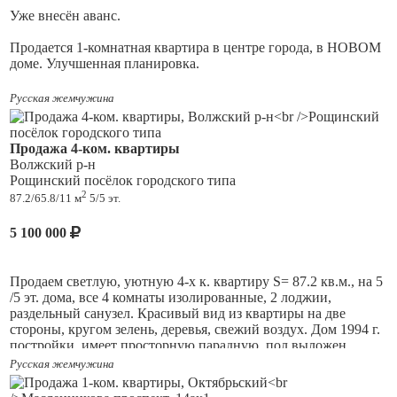
Один взрослый собственник!
Уже внесён аванс.
Площади:
Продается 1-комнатная квартира в центре города, в НОВОМ
доме. Улучшенная планировка.
Кухня - Гостиная = 26,3м2
Чистовая отделка.
Русская жемчужина
Спальня = 12,6м2
Просторная кухня (10,4 кв.м). Большой застекленный балкон
Коридор = 6,8м2
(пол выложен плиткой) с изумительным видом на город, лес,
Продажа 4-ком. квартиры
Жигулевские горы.
Санузел = 5,3м2
Волжский р-н
Рощинский посёлок городского типа
Санузел раздельный с новой сантехникой Antica, Sanita.
Лоджия = 1,2м2
2
87.2/65.8/11 м
5/5 эт.
Новый линолеум; свежепоклеенные обои; потолки
выровнены, побелены; пластиковые окна с двойными
5 100 000
стеклопакетами выходят на восток. В квартире и на каждом
этаже противопожарные датчики. Также на каждом этаже
есть связь с консьержем.
Продаем светлую, уютную 4-х к. квартиру
S
= 87.2 кв.м., на 5
Закрытая охраняемая территория на 3 дома. На территории
/5 эт. дома, все 4 комнаты изолированные, 2 лоджии,
детская и спортивная площадки, охраняемая парковка,
раздельный санузел. Красивый вид из квартиры на две
зелёные насаждения (туи, газон). Есть беседка с мангальной
стороны, кругом зелень, деревья, свежий воздух. Дом 1994 г.
зоной.
постройки, имеет просторную парадную, пол выложен
плиткой под мрамор, имеется колясочная. Дом расположен в
Русская жемчужина
В доме 2 подъезда, в каждом есть комната для консьержа, 2
центре поселка, в шаговой доступности 2 детсада, школа,
новых лифта, включая грузовой.
пятерочка, аптека вся необходимая инфраструктура. Хорошо