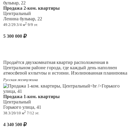
Продажа 2-ком. квартиры
Центральный
Ленина бульвар, 22
2
49.2/29.3/4 м
9/9 эт.
5 300 000
Продаётся двухкомнатная квартир расположенная в
Центральном районе города, где каждый день наполнен
атмосферой культуры и истории. Изолированная планировка
создаёт удобные условия для жизни. Просторная светлая
Русская жемчужина
лоджия станет отличным местом для отдыха и наслаждения
видами города. Квартира в хорошем состоянии, что
позволяет новым владельцам сразу заселиться и начать жить.
Продажа 1-ком. квартиры
В непосредственной близости находятся магазины,
Центральный
образовательные и медицинские учреждения, а также зоны
Горького улица, 41
для прогулок. Дом расположен на одной из главных
2
38.3/20/10 м
7/12 эт.
транспортных артерий города,что позволяет быстро
добраться в любой район. Сочетание развитой городской
4 340 500
среды с близостью к зелёным зонам обеспечивает
спокойствие и комфорт, а так же свежий воздух. Рядом с