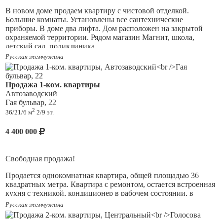
В новом доме продаем квартиру с чистовой отделкой.
Большие комнаты. Установлены все сантехнические
приборы. В доме два лифта. Дом расположен на закрытой
охраняемой территории. Рядом магазин Магнит, школа,
детский сад, поликлиника.
Русская жемчужина
Продажа 1-ком. квартиры
Автозаводский
Гая бульвар, 22
2
36/21/6 м
2/9 эт.
4 400 000
Свободная продажа!
Продается однокомнатная квартира, общей площадью 36
квадратных метра. Квартира с ремонтом, остается встроенная
кухня с техникой, кондиционер в рабочем состоянии, в
жилой комнате большая встроенная гардеробная система,
Русская жемчужина
также выполнена частичная шумоизоляция стен. Санузел
совмещенный с душевой кабиной, вся сантехника в рабочем