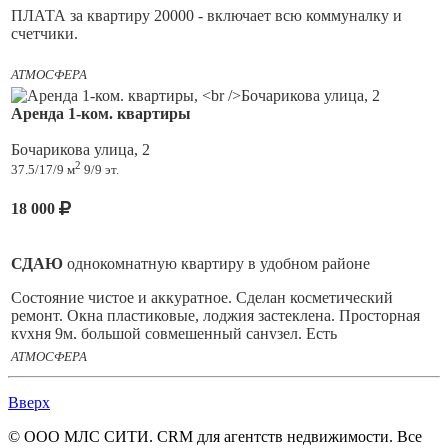
спальне и на кухне.
ПЛАТА за квартиру 20000 - включает всю коммуналку и
счетчики.
РЯДОМ
: транспортные развязки, магазины, школы 8 и 11,
Состояние чистое и аккуратное. Сделан косметический
детский садик
АТМОСФЕРА
ремонт. Окна пластиковые, натяжные потолки. Компактная
кухня 6,5м, совмещенный санузел. Есть удобная прихожая.
ЗВОНИТЕ
или пишите - договоримся о показе квартиры
Аренда 1-ком. квартиры
МЕБЕЛЬ
: Кухонный гарнитур, стол+2стула, диван
Бочарикова улица, 2
раскладной, вместительный встроенный шкаф.
2
37.5/17/9 м
9/9 эт.
ТЕХНИКА
: двухкамерный холодильник, стиральная машина
Bosch, духовка и варочная поверхность, вытяжка,
18 000
микроволновка.
ВСЕ РЯДОМ:
Во дворе есть детская площадка. В минуте
СДАЮ
однокомнатную квартиру в удобном районе
ходьбы остановка общественного транспорта, можно
добраться в любую точку города.
Состояние чистое и аккуратное. Сделан косметический
ремонт. Окна пластиковые, лоджия застеклена. Просторная
Удобный выезд из города.
кухня 9м, большой совмещенный санузел. Есть
вместительная шкаф-прихожая.
АТМОСФЕРА
В шаговой доступности школы № 11 и 17, детские садики
"Буратино" и "Сказка".
МЕБЕЛЬ
: Кухонный гарнитур, стол+уголок, диван +
Вверх
кресло, шкаф, шкаф, сушилка, пылесос.
Разнообразное количество магазинов и супермаркетов,
рынок , аптеки и пункты выдачи.
© ООО МЛС СИТИ. CRM для агентств недвижимости. Все
ТЕХНИКА
: двухкамерный холодильник INDESIT,