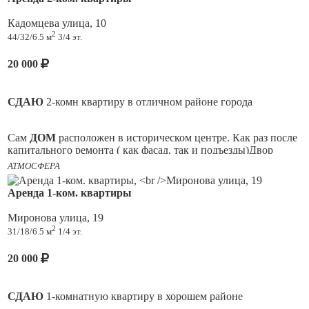
Кадомцева улица, 10
2
44/32/6.5 м
3/4 эт.
20 000
СДАЮ
2-комн квартиру в отличном районе города
Сам
ДОМ
расположен в историческом центре. Как раз после
капитального ремонта ( как фасад, так и подъезды)Двор
спокойный, соседи отзывчивые, в данный момент ведутся
АТМОСФЕРА
работы по расширению пространства для парковки
Аренда 1-ком. квартиры
ПРИЕЗЖАЙТЕ
на показ, и поймёте, как этот вариант вам
Миронова улица, 19
подходит
2
31/18/6.5 м
1/4 эт.
А теперь
КВАРТИРА
! Комнаты раздельные, удачное
решение - что сделали кладовку. Это дополнительное место
20 000
хранения вещей. Окна пластиковые выходят во двор, нет
шума и пыли от дороги. Производилась замена
электропроводки - что обеспечивает безопасность, и
СДАЮ
1-комнатную квартиру в хорошем районе
экономию средств. Натяжные потолки сделаны: в зале,