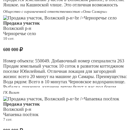
Яицкое, на Каширской улице. Это отличная возможность
стать обладателем уютного уголка земли для строительства
Общество с ограниченной ответственностью «Огни Самары»
дома Площадь участка составляет 7,5 соток, что позволяет
реализовать самые разнообразные планы. На участке есть
Продажа участок
скважина, канализация, проведен свет, фундамент на 120
Волжский р-н
квм. Для удобства покупателей предусмотрена возможность
Черноречье село
приобретения в ипотеку. Это место, где можно воплотить
10 сот.
мечты о собственном доме или создать прекрасный сад.
Чистый воздух, спокойная обстановка и близость к природе
600 000
сделают вашу жизнь более гармоничной и счастливой. Не
упустите возможность стать владельцем этого
Номер объекта: 550049. Добавочный номер специалиста 263
замечательного участка!
Продам земельный участок 10 соток в развитом коттеджном
поселке Юбилейный. Отличная локация для загородной
жизни: всего 20 минут на машине до Самары. Преимущества:
Вода рядом: Всего в 10 минутах Черновское водохранилище.
Рыбалка, пикники, купание летом будут у вас под боком.
Коммуникации: Свет подведен по границе участка. В
ГК Визит
поселке есть магистральный газ можно провести на участок.
Расположение: Удобный выезд на трассу, дорога до города
Продажа участок
круглый год без проблем. Инфраструктура: Поселок активно
Волжский р-н
растет и быстро расстраивается, соседи уже строятся. Участок
Чапаевка посёлок
ровный, 10 соток подойдет для строительства дома для
7 сот.
ПМЖ, дачи или бани с беседкой. Также есть возможность
приобрести соседние участки, если вам нужно больше земли.