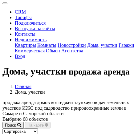
CRM
Тарифы
Подключиться
Выгрузка на сайты
Контакты
Недвижимость
Квартиры
Комнаты
Новостройки
Дома, участки
Гаражи
Коммерческая
Обмен
Агентства
Вход
Дома, участки
продажа аренда
Главная
Дома, участки
продажа аренда домов коттеджей таунхаусов дач земельных
участков ИЖС под садоводство природоохранные земли в
Самаре и Самарской области
Выбрано 68 объектов
Поиск
На карте