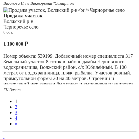
Ваганова Инна Викторовна "Самаринка"
Продажа участок
Волжский р-н
Черноречье село
8 сот.
1 100 000
Номер объекта: 539199. Добавочный номер специалиста 317
Земельный участок 8 соток в районе дамбы Черновского
водохранилища, Волжский район, с/х Юбилейный. В 100
метрах от водохранилища, пляж, рыбалка. Участок ровный,
прямоугольной формы 20 на 40 метров. Строений и
насаждений нет, завезен был грунт и выполнена планировка,
есть отчет по геологии. В 2025 году сделан по периметру
ГК Визит
всего участка капитальный забор с откатными воротами.
Электричество круглогодичное подведено счетчик на столбе
1
установлен. Соседи проживают круглогодично, дороги
2
зимой расчищены. Участок в собственности, межевание есть.
3
Расположение участка хорошее, всего в 15 км от пл. Кирова
4
г. Самара. Ответственность агентства при осуществлении
»
профессиональной деятельности риэлтора застрахована ОА
АльфаСтрахование.