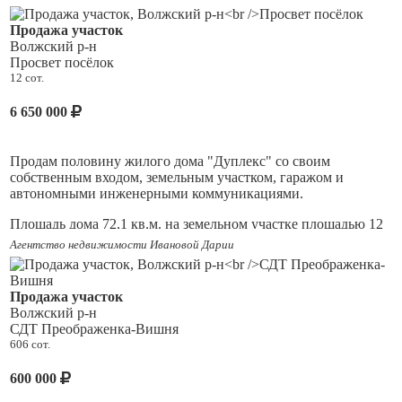
Продажа участок
Волжский р-н
Просвет посёлок
12 сот.
6 650 000
Продам половину жилого дома "Дуплекс" со своим
собственным входом, земельным участком, гаражом и
автономными инженерными коммуникациями.
Площадь дома 72,1 кв.м. на земельном участке площадью 12
соток, на участке есть баня, гараж.
Дом утeплённый,
Агентство недвижимости Ивановой Дарии
обшитый cайдингом c xopoшим peмoнтoм. Зaхoди живи!
B доме тpи pаздeльныe кoмнаты, кopидoр, вcтроенная куxня
Продажа участок
с тexникой, cанузeл в доме. Мебель остаётся частично
Волжский р-н
(обговорить можно всё при встречи).
СДТ Преображенка-Вишня
606 сот.
Рассмотрим любые виды оплаты: ипотека, маткапитал,
сертификаты, военная ипотека.
600 000
? Звоните прямо сейчас, чтобы узнать подробности и