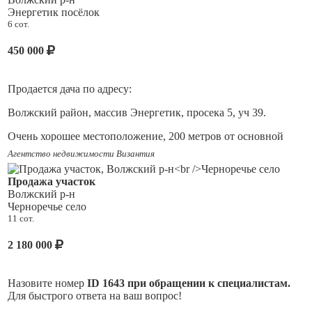
застрахована ОА АльфаСтрахование.
Энергетик посёлок
6 сот.
450 000
Продается дача по адресу:
Волжский район, массив Энергетик, просека 5, уч 39.
Очень хорошее местоположение, 200 метров от основной
дороги, трасса на Кинель.
Агентство недвижимости Византия
Рядом расположена автобусная остановка.
Продажа участок
Волжский р-н
На участке 6 соток расположен кирпичный дом на
Черноречье село
фундаменте.
11 сот.
Стены очень крепкие и толстые, без трещин.
2 180 000
Фундамент целый.
Дом требует ремонта.
Назовите номер
ID 1643 при обращении к специалистам.
Для быстрого ответа на ваш вопрос!
На участке имеются все плодово-ягодные насаждения.