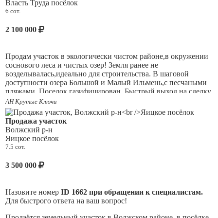
Власть Труда посёлок
строительства загородного дома, создания сада или огорода,
6 сот.
а также для реализации различных проектов. Приобретение
земельного участка в ипотеку делает его ещё более
2 100 000
доступным. Вы можете начать строительство своей мечты
уже сегодня, не откладывая на будущее. Не упустите свой
шанс стать обладателем этого замечательного участка в
Продам участок в экологически чистом районе,в окружении
живописном посёлке. Свяжитесь с нами, чтобы узнать
соснового леса и чистых озер! Земля ранее не
больше информации и начать процесс оформления сделки.
возделывалась,идеально для строительства. В шаговой
доступности озера Большой и Малый Ильмень,с песчаными
пляжами. Поселок газифицирован. Быстрый выход на сделку.
АН Крутые Ключи
Продажа участок
Волжский р-н
Яицкое посёлок
7.5 сот.
3 500 000
Назовите номер
ID 1662 при обращении к специалистам.
Для быстрого ответа на ваш вопрос!
Продаётся земельный участок в Волжском районе, в посёлке