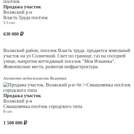
хозяйство)разрешено строительство жилого дома и
Продажа участок
регистрации в нем,а также можно совмещать жилую
Волжский р-н
застройку с сельскохозяйственной деятельностью, что делает
Власть Труда посёлок
участок более универсальным.
5.5 сот.
В самом посёлке есть детский сад, школа, аптека, Пятерочка,
630 000
Красное-Белое, пекарни, аптека, ПВЗ WВ,
ОZОN,
поликлиника, Дворец культуры (ДК) с секциями,
почта.
Волжский район, поселок Власть труда. продается земельный
участок на ул Солнечной. Свет по границе, газ на соседней
Кадастровый номер: 63:17:0802001:1107
улице, напротив коттеджный поселок "Моя Ильинка".
Живописные места, развитая инфраструктура.
Возможен обмен на вашу недвижимость!!!
Агентство недвижимости Византия
Продажа участок
Волжский р-н
Смышляевка посёлок городского типа
9 сот.
1 500 000