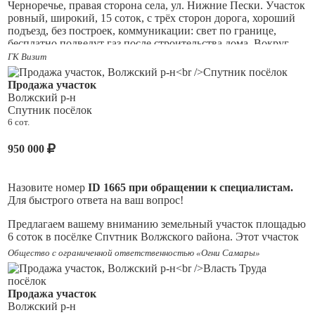
Черноречье, правая сторона села, ул. Нижние Пески. Участок
ровный, широкий, 15 соток, с трёх сторон дорога, хороший
подъезд, без построек, коммуникации: свет по границе,
бесплатно подведут газ после строительства дома. Вокруг
участка - жилые дома. Документы оформлены, межевание
ГК Визит
проводилось. В селе развитая инфраструктура: продуктовые
магазины, школа, поликлиника, детский садик, отделение
Продажа участок
почтамта, дом культуры. От пл. Кирова через Кировский
Волжский р-н
мост до села 6-7 км. Рядом река Самара и Черная,
Спутник посёлок
многочисленные озера, отличное место для рыбалки и охоты.
6 сот.
Ответственность агентства при осуществлении
профессиональной деятельности риэлтора застрахована ОА
950 000
АльфаСтрахование.
Назовите номер
ID 1665 при обращении к специалистам.
Для быстрого ответа на ваш вопрос!
Предлагаем вашему вниманию земельный участок площадью
6 соток в посёлке Спутник Волжского района. Этот участок
— прекрасная возможность реализовать ваши идеи и создать
Общество с ограниченной ответственностью «Огни Самары»
нечто уникальное. Коммуникации - газ, вода, электричество
по забору. Дорога по поселку асфальтированная, до участка
30 метров щебенка. Посёлок Спутник — это живописное
Продажа участок
место, где вы сможете воплотить свои мечты в реальность.
Волжский р-н
Участок предоставляет широкие возможности для