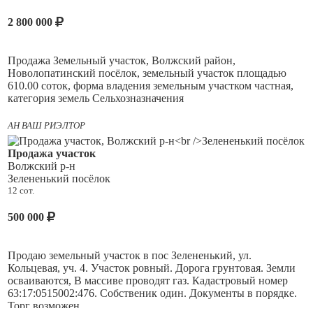
и поддерживалась в хорошем состоянии со стабильными
урожаями !!Отличные подъездные пути( улица
2 800 000
заасфальтированная). Охрана, в доме установлено
видеонаблюдение. Напротив участка имеется металлический
гараж, в котором есть место и для автомобиля и для садового
Продажа Земельный участок, Волжский район,
инвентаря!! Участок ровный, прямоугольный, находится в
Новолопатинский посёлок, земельный участок площадью
двух минутах ходьбы до озера. Не затапливается!! Соседи
610.00 соток, форма владения земельным участком частная,
живут, некоторые круглогодично. Документы оформлены,
категория земель Сельхозназначения
долгов нет.Рекомендую к просмотру!!Торг обсуждаем.
Кадастровый номер 63:17:0606002:477
АН ВАШ РИЭЛТОР
Продажа участок
Волжский р-н
Зелененький посёлок
12 сот.
500 000
Продаю земельный участок в пос Зелененький, ул.
Кольцевая, уч. 4. Участок ровный. Дорога грунтовая. Земли
осваиваются, В массиве проводят газ. Кадастровый номер
63:17:0515002:476. Собственик один. Документы в порядке.
Торг возможен.