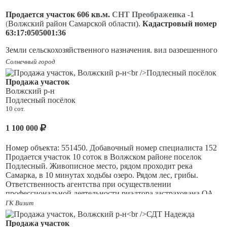
договориться о просмотре!
Продается участок 606 кв.м.
СНТ Преображенка -1
(
Волжский район Самарской области).
Кадастровый номер
63:17:0505001:36
Земли сельскохозяйственного назначения, вид разрешенного
использования - для коллективного садоводства,
площадь
Солнечный город
уточненная (межевания не требуется)
Продажа участок
Месторасположение: 1-я линия, участок № 11 ( крайний)
Волжский р-н
Подлесный посёлок
Электричество круглый год, вода - сезонная.
10 сот.
Важно! На участке залит фундамент (3Х6), возможно
1 100 000
использовать по строительство дачного дома
. Соседние
участки облагорожены и используются.
Номер объекта: 551450. Добавочный номер специалиста 152
Один собственник. Возможен торг! Звоните!
Продается участок 10 соток в Волжском районе поселок
Подлесный. Живописное место, рядом проходит река
Самарка, в 10 минутах ходьбы озеро. Рядом лес, грибы.
Ответственность агентства при осуществлении
профессиональной деятельности риэлтора застрахована ОА
АльфаСтрахование.
ГК Визит
Продажа участок