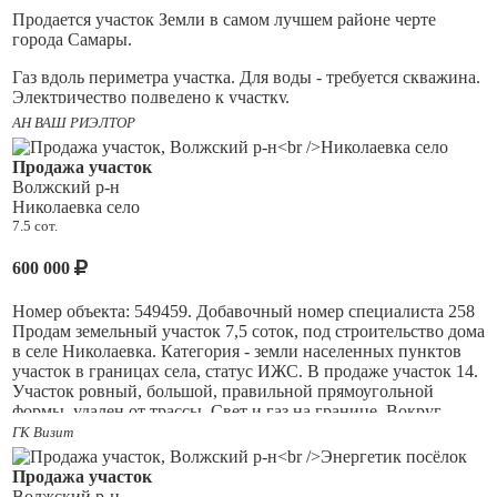
Продается участок Земли в самом лучшем районе черте
города Самары.
Газ вдоль периметра участка. Для воды - требуется скважина.
Электричество подведено к участку.
АН ВАШ РИЭЛТОР
Чистый воздух. Красивая природа. Плодородная земля.
Продажа участок
Развитая инфраструктура в шаговой доступности: любой вид
Волжский р-н
транспорта, школы, дет сад, супермаркеты, парки,
Николаевка село
поликлиника.
7.5 сот.
Один взрослый собственник по документам.
600 000
Номер объекта: 549459. Добавочный номер специалиста 258
Самарская область, Волжский район, городское поселение
Продам земельный участок 7,5 соток, под строительство дома
Смышляевка, СТ "Завода КРС", 11 линия, участок 4
в селе Николаевка. Категория - земли населенных пунктов
участок в границах села, статус ИЖС. В продаже участок 14.
Участок ровный, большой, правильной прямоугольной
формы, удален от трассы. Свет и газ на границе. Вокруг
обжитой, активно застраивающийся поселок. Один взрослый
ГК Визит
собственник, документы готовы. Расстояние до Самары 8 км,
до а/с Авроры 16 км. Ответственность агентства при
Продажа участок
осуществлении профессиональной деятельности риэлтора
Волжский р-н