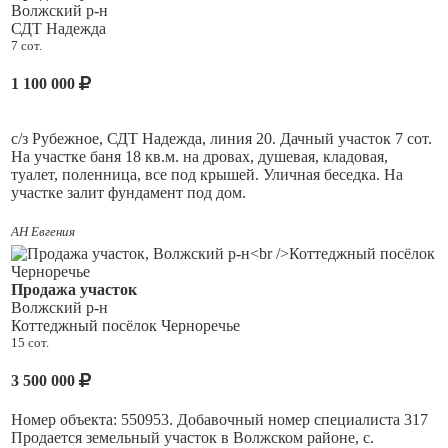
Волжский р-н
СДТ Надежда
7 сот.
1 100 000
с/з Рубежное, СДТ Надежда, линия 20. Дачный участок 7 сот.
На участке баня 18 кв.м. на дровах, душевая, кладовая,
туалет, поленница, все под крышей. Уличная беседка. На
участке залит фундамент под дом.
Электричество, вода поливная, есть бак для полива.
АН Евгения
Из насаждений 3 абрикосовых дерева, 3 груши, 2 яблони,
смородина, айва.
Продажа участок
Волжский р-н
кадастровый номер участка: 63:17:0701004:0077.
Коттеджный посёлок Черноречье
15 сот.
3 500 000
Номер объекта: 550953. Добавочный номер специалиста 317
Продается земельный участок в Волжском районе, с.