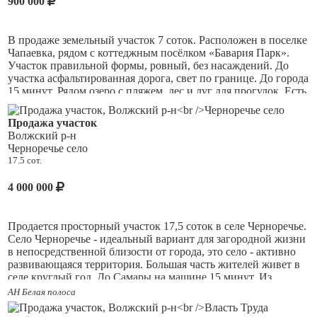
900 000
Ответственность агентства при осуществлении
профессиональной деятельности риэлтора застрахована ОА
АльфаСтрахование.
В продаже земельный участок 7 соток. Расположен в поселке
Чапаевка, рядом с коттеджным посёлком «Бавария Парк».
Участок правильной формы, ровный, без насаждений. До
участка асфальтированная дорога, свет по границе. До города
15 минут. Рядом озеро с пляжем, лес и луг для прогулок. Есть
возможность приобрести соседний участок такого же
размера. Кадастровый номер 63:17:0801003:1430
Продажа участок
Волжский р-н
Черноречье село
17.5 сот.
4 000 000
Продается просторный участок 17,5 соток в селе Черноречье.
Село Черноречье - идеальный вариант для загородной жизни
в непосредственной близости от города, это село - активно
развивающаяся территория. Большая часть жителей живет в
селе круглый год. До Самары на машине 15 минут. Из
поселка каждые 2 часа курсирует маршрут 103к.
АН Белая полоса
Вид разрешенного использования ЛПХ (личное подсобное