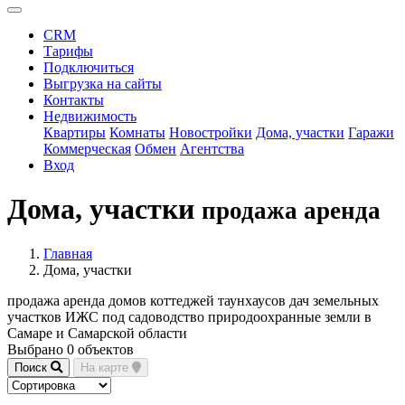
CRM
Тарифы
Подключиться
Выгрузка на сайты
Контакты
Недвижимость
Квартиры
Комнаты
Новостройки
Дома, участки
Гаражи
Коммерческая
Обмен
Агентства
Вход
Дома, участки
продажа аренда
Главная
Дома, участки
продажа аренда домов коттеджей таунхаусов дач земельных
участков ИЖС под садоводство природоохранные земли в
Самаре и Самарской области
Выбрано 0 объектов
Поиск
На карте