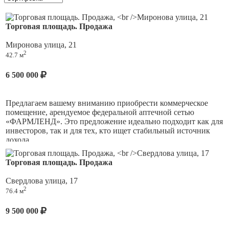
Торговая площадь. Продажа
Миронова улица, 21
2
42.7 м
6 500 000
Предлагаем вашему вниманию приобрести коммерческое
помещение, арендуемое федеральной аптечной сетью
«ФАРМЛЕНД». Это предложение идеально подходит как для
инвесторов, так и для тех, кто ищет стабильный источник
дохода.
Основные характеристики:
Торговая площадь. Продажа
• Местоположение: Помещение расположено на центральной
Свердлова улица, 17
улице с высокой проходимостью и развитой
2
76.4 м
инфраструктурой. Рядом находятся отдельностоящее здание,
занимаемое продуктовым супермаркетом сети «Магнит» и
9 500 000
магазином косметики и бытовой химии «Магнит косметик»,
что обеспечивает постоянный поток клиентов.