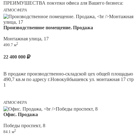
ПРЕИМУЩЕСТВА покупки офиса для Вашего бизнеса:
АТМОСФЕРА
1. ЧАСТИЧНАЯ АРЕНДА. Вы можете заехать сами, а
оставшуюся площадь сдавать арендаторам.
Производственное помещение. Продажа
2. ПОЛНАЯ АРЕНДА. Постоянный спрос на коммерческую
недвижимость позволит вам получать стабильный доход от
Монтажная улица, 17
арендаторов.
2
490.7 м
3. ПРЯМАЯ видимость с проезжей части и со стороны
пешеходного тротуара. Хорошая пешая и транспортная
22 400 000
доступность, удобные подъездные пути, рядом остановка
общественного транспорта.
В продаже производственно-складской цех общей площадью
4. ДВУХУРОВНЕВОЕ помещение, все перепланировки в
490,7 кв.м по адресу г.Новокуйбышевск ул. монтажная 17 стр
помещение узаконены, документы готовы к сделке.
1
5. БОЛЬШАЯ рекламная поверхность на фасаде.
АТМОСФЕРА
Здесь можно открыть любую деятельность, все зависит от
вашей фантазии. Ваше дело будет развиваться.
Офис. Продажа
Победы проспект, 8
ПЛОЩАДЬ 84,1 кв.м.:
2
84.1 м