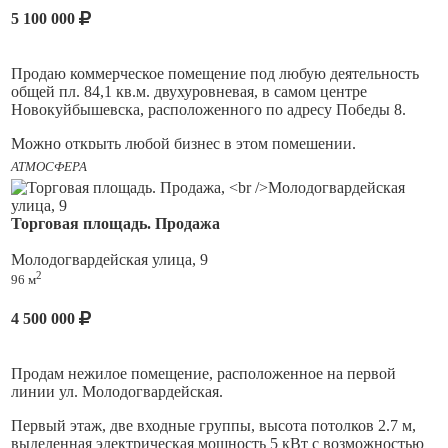
1 ЭТАЖ
5 100 000
+ Входная группа - утепленное крыльцо (не входит в общие
кв.м. );
Продаю коммерческое помещение под любую деятельность
общей пл. 84,1 кв.м. двухуровневая, в самом центре
+ Просторный холл, компактный кабинет, санузел и хоз.
Новокуйбышевска, расположенного по адресу Победы 8.
блок;
Можно открыть любой бизнес в этом помещении.
2 ЭТАЖ
АТМОСФЕРА
Преимущества покупки офиса для Вашего бизнеса:
3 кабинета, санузел и кладовка;
1. Возможность переехать в собственное помещение и
заменить плату за аренду ежемесячными ипотечными
Торговая площадь. Продажа
платежами, которые будут практически равны текущей
аренде.
Звоните или пишите - и мы расскажем о других
Молодогвардейская улица, 9
преимуществах, также проведем показ помещения
2
96 м
2. Постоянный спрос на коммерческую недвижимость
позволит вам получать стабильный доход от арендаторов.
Если нужно - поможем в одобрении ипотеки на покупку
4 500 000
коммерческой недвижимости
Прямая видимость с проезжей части и со стороны
пешеходного тротуара.
Полное юридическое сопровождение, поможем в проведении
безопасных расчётов и юридическую защиту
Продам нежилое помещение, расположенное на первой
Хорошая пешая и транспортная доступность, удобные
линии ул. Молодогвардейская.
подъездные пути, рядом остановка общественного
транспорта.
Первый этаж, две входные группы, высота потолков 2.7 м,
выделенная электрическая мощность 5 кВт с возможностью