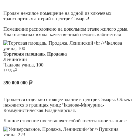
Продам нежилое помещение на одной из ключевых
транспортных артерий в центре Самары!
Помещение расположено на цокольном этаже жилого дома.
Два отдельных входа, качественный ремонт, кабинетная
планировка с возможностью перепланировки под
свободную, высота потолков 3 м.
Торговая площадь. Продажа
Центральные коммуникации, системы охраны,
Ленинский
кондиционирования и вентиляции, видеонаблюдения.
Чкалова улица, 100
2
5555 м
Отличный вариант для размещения салона красоты, массажа,
офиса, представительства компании, юридической или
нотариальной конторы, агентства недвижимости, студии
390 000 000
дизайна или архитектурного бюро, мастерской и т.д.
Близость к деловым центрам, торговым комплексам и
Продается отдельно стоящее здание в центре Самары. Объект
транспортным магистралям обеспечит отличную
находится в границах улиц: Чкалова-Мичурина-
возможность получить недвижимость, которая полностью
Коммунистическая-Владимирская.
соответствует вашим требованиям и при этом имеет
привлекательную цену!
Данное строение представляет собой трехэтажное здание с
несколькими входными группами. Внутри сделан чистовой
ремонт под арендаторов (ключевым арендатором на данный