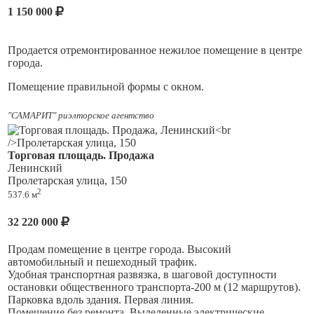
1 150 000
В соседних помещениях есть арендаторы.
Звоните, мы покажем Вам эту недвижимость в удобное
Продается отремонтированное нежилое помещение в центре
время.
города.
Помещение правильной формы с окном.
Есть возможность подключения мокрой точки.
"САМАРИТ" риэлторское агентство
Отлично подойдет для офиса, салона красоты, мастерской
или источник дохода от аренды.
Торговая площадь. Продажа
Ленинский
Высокий пешеходный и автомобильный трафик.
Пролетарская улица, 150
2
Постоянный доступ 24/7.
537.6 м
Возможность размещения рекламы.
32 220 000
В соседних помещениях есть арендаторы.
Продам помещение в центре города. Высокий
автомобильный и пешеходный трафик.
Звоните, мы покажем Вам эту недвижимость в удобное
Удобная транспортная развязка, в шаговой доступности
время.
остановки общественного транспорта-200 м (12 маршрутов).
Парковка вдоль здания. Первая линия.
Помещение без ремонта. Выделенные электрические