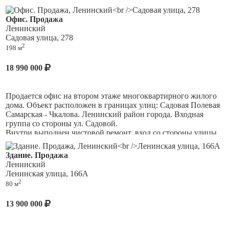
Особенности объекта:
качественный дизайнерский ремонт , продается вместе с
мебелью. Помещение состоит из 4 кабинетов с окнами.
Офис. Продажа
Доступ 24/7;
Ленинский
Подойдет под любой вид деятельности.
Садовая улица, 278
Большие рекламные возможности;
2
198 м
Для инвесторов:
18 990 000
Отличный вариант инвестирования, потенциал
окупаемости 5,4 лет.
Продается офис на втором этаже многоквартирного жилого
Для просмотра объекта или уточнения информации Вы
дома. Объект расположен в границах улиц: Садовая Полевая
можете в любое время написать нам в чат или позвонить.
Самарская - Чкалова. Ленинский район города. Входная
С удовольствием ответим на вопросы.
группа со стороны ул. Садовой.
Внутри выполнен чистовой ремонт, вход со стороны улицы
Садовая. В каждом кабинете, есть окна. Установлена
охранно-пожарная сигнализация, проведен Интернет, два
Здание. Продажа
санузла. Рядом с объектом находятся: продуктовые магазины,
Ленинский
офисы различных организаций, учебные заведения. Данный
Ленинская улица, 166А
район очень плотной жилой застройки. Рядом есть остановки
2
80 м
общественного транспорта.
13 900 000
Здесь созданы все условия для комфортного ведения Вашего
бизнеса.