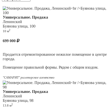
Универсальное. Продажа
Ленинский
Буянова улица, 100
2
10 м
699 000
Продается отремонтированное нежилое помещение в центре
города.
Помещение правильной формы. Рядом с общим входом.
Отлично подойдет для офиса, салона красоты, мастерской
"САМАРИТ" риэлторское агентство
или источник дохода от аренды.
1 линия. Рядом Пятерочка. Высокий пешеходный и
Универсальное. Продажа
автомобильный трафик.
Ленинский
Буянова улица, 98
Постоянный доступ 24/7.
2
13.8 м
Возможность размещения рекламы.