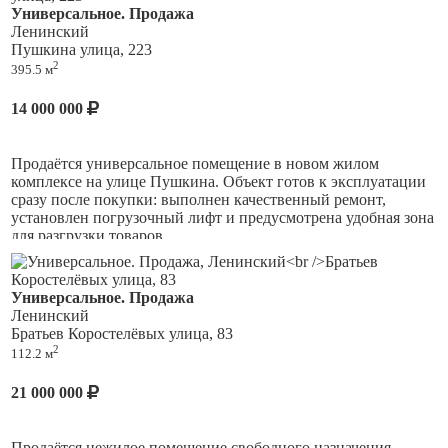
момент является медицинский университет «Реавиз»). У
Универсальное. Продажа
здания, есть собственная котельная. Коммуникации все
Ленинский
центральные. Земля под зданием площадью 2981 кв.м. в
Пушкина улица, 223
собственности.
2
395.5 м
Объект сдан в аренду нескольким арендаторам: различным
14 000 000
индивидуальным предпринимателям и большая площадь
клинкам университета «Реавиз». В целом, данный объект
может использоваться как офисное здание, торговое и под
размещение образовательного учреждения.
Продаётся универсальное помещение в новом жилом
комплексе на улице Пушкина. Объект готов к эксплуатации
сразу после покупки: выполнен качественный ремонт,
установлен погрузочный лифт и предусмотрена удобная зона
для разгрузки товаров.
Высота потолков составляет 3 метра, имеется достаточная
электрическая мощность — 45 кВт. Расположение
Универсальное. Продажа
помещения оптимально подходит для открытия точки
Ленинский
розничной торговли либо организации собственного
Братьев Коростелёвых улица, 83
бизнеса, поскольку рядом расположена
2
112.2 м
парковка.Дополнительные вложения в подготовку
помещения к работе не потребуются.
21 000 000
Помещение под караоке , спорт клуб , кальянную,
производство.
Продаётся нежилое помещение свободного назначения.