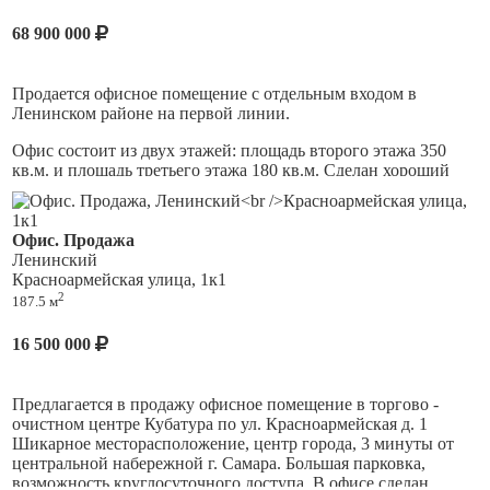
дополнительных вложений. Созданы все условия для
В шаговой доступности расположено: МФЦ, Караван,
68 900 000
комфортного ведения бизнеса в одном из самых
остановки общественного транспорта.
перспективных районов города.
На цокольном этаже расположена столовая.
Продается офисное помещение с отдельным входом в
Ленинском районе на первой линии.
Земельный участок в собственности.
Офис состоит из двух этажей: площадь второго этажа 350
Первая линия, 1 этаж.
кв.м. и площадь третьего этажа 180 кв.м. Сделан хороший
светлый ремонт, окна выходят на две стороны. Полностью
Есть запасной выход;
кондиционированы, есть видеонаблюдение, кухня,
переговорные комнаты, ОПС. За офисом закреплены 2-а
Парковка:
Офис. Продажа
автомобильных места во дворе.
Ленинский
Удобные подъездные пути, хорошая транспортная развязка,
Красноармейская улица, 1к1
В шаговой доступности бутики, рестораны и кафе, остановки
высокий трафик;
2
187.5 м
общественного транспорта, удобные подъездные пути.
Отлично подойдет под офис представительской компании,
Район деловой активности и многочисленных жилых
16 500 000
салон красоты, обучающий центр и т.д.
комплексов;
Наземная парковка (более 50 парковочных мест);
Предлагается в продажу офисное помещение в торгово -
Система видеонаблюдения.
очистном центре Кубатура по ул. Красноармейская д. 1
Шикарное месторасположение, центр города, 3 минуты от
Охрана.
центральной набережной г. Самара. Большая парковка,
возможность круглосуточного доступа. В офисе сделан