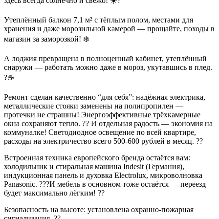
здесь всегда солнечно и свежо! ☀️?
Утеплённый балкон 7,1 м² с тёплым полом, местами для
хранения и даже морозильной камерой — прощайте, походы в
магазин за заморозкой! ❄️
А лоджия превращена в полноценный кабинет, утеплённый
снаружи — работать можно даже в мороз, укутавшись в плед.
?☕
Ремонт сделан качественно “для себя”: надёжная электрика,
металлические стояки заменены на полипропилен —
протечки не страшны! Энергоэффективные трёхкамерные
окна сохраняют тепло. ?? И отдельная радость — экономия на
коммуналке! Светодиодное освещение по всей квартире,
расходы на электричество всего 500-600 рублей в месяц. ??
Встроенная техника европейского бренда остаётся вам:
холодильник и стиральная машина Indesit (Германия),
индукционная панель и духовка Electrolux, микроволновка
Panasonic. ?‍??️
И мебель в основном тоже остаётся — переезд
будет максимально лёгким! ??
Безопасность на высоте: установлена охранно-пожарная
сигнализация. ??️