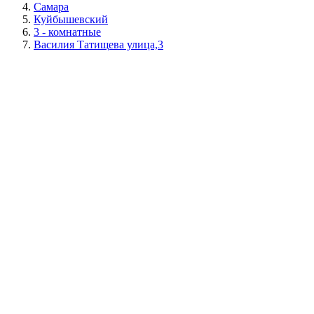
Самара
Куйбышевский
3 - комнатные
Василия Татищева улица,3