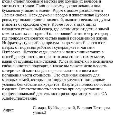
кухня станет любимым местом для домашних вечеров и
уютных завтраков. Главное преимущество локации она
буквально утопает в зелени. Рядом с домом расположены
Лесная сказка, Парк дружбы народов и живописная Дубовая
роща, где можно гулять с коляской, дышать свежим воздухом
и забыть о городской суете. Кроме того, в двух шагах
находится ухоженный сквер, где летом играют дети, а зимой
можно кататься с горки. Это настоящий оазис в черте города,
где природа становится частью вашей повседневной жизни.
Инфраструктура района продумана до мелочей: всего в ста
метрах от подъезда работают супермаркет и магазин
Пятёрочка. Детские сады, школы и поликлиника также в
пешей доступности, но при этом дом стоит в тихом месте,
вдали от шумных магистралей. Условия покупки максимально
гибкие: ипотека подходит, а также вы можете использовать
материнский капитал для первоначального взноса или
погашения части стоимости. Это отличная новость для
молодых семей, которые планируют улучшить жилищные
условия без кабальных кредитов. Квартира полностью готова
к сделке. Ответственность агентства при осуществлении
профессиональной деятельности риэлтора застрахована ОА
АльфаСтрахование.
Самара, Куйбышевский, Василия Татищева
Адрес
улица,3