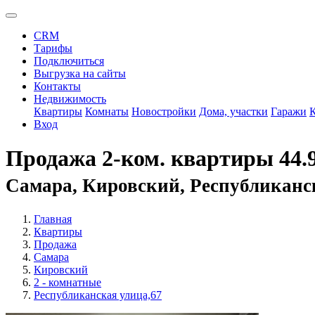
CRM
Тарифы
Подключиться
Выгрузка на сайты
Контакты
Недвижимость
Квартиры
Комнаты
Новостройки
Дома, участки
Гаражи
Вход
Продажа 2-ком. квартиры 44.
Самара, Кировский, Республиканс
Главная
Квартиры
Продажа
Самара
Кировский
2 - комнатные
Республиканская улица,67