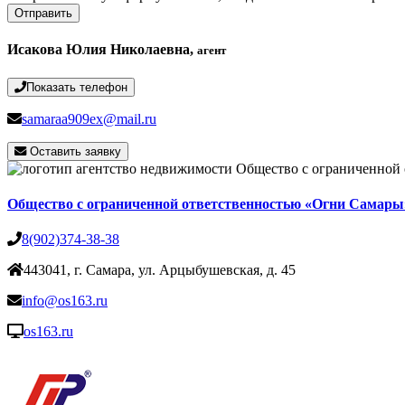
Отправить
Исакова Юлия Николаевна,
агент
Показать телефон
samaraa909ex@mail.ru
Оставить заявку
Общество с ограниченной ответственностью «Огни Самары
8(902)374-38-38
443041, г. Самара, ул. Арцыбушевская, д. 45
info@os163.ru
os163.ru