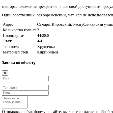
месторасположение прекрасное- в шаговой доступности прогуло
Один собственник, без обременений, мат. кап не использовался,
Адрес
Самара, Кировский, Республиканская улиц
Количество комнат
2
Площадь, м²
44/28/8
Этаж
4/4
Тип дома
Хрущевка
Материал стен
Кирпичный
Заявка по объекту
×
Имя
Телефон
Email
Сообщение
Отправляя любую форму на сайте, вы даете согласие на обрабо