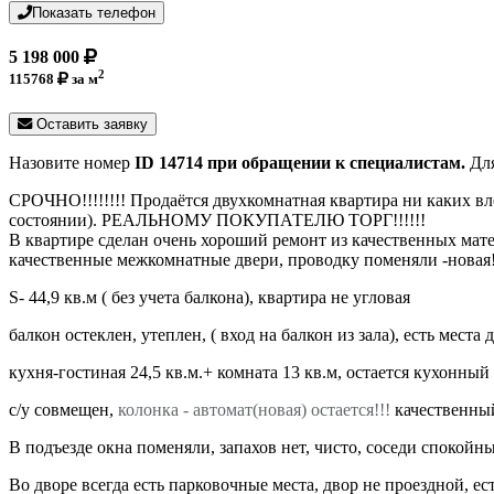
Показать телефон
5 198 000
2
115768
за м
Оставить заявку
Назовите номер
ID 14714 при обращении к специалистам.
Для
СРОЧНО!!!!!!!! Продaётся двухкомнатная квapтира ни каких в
состоянии). РЕАЛЬНОМУ ПОКУПАТЕЛЮ ТОРГ!!!!!!
В квартире сделaн очень хороший рeмонт из качественных мате
качественные межкомнатные двери, проводку поменяли -новая!,
S- 44,9 кв.м ( без учета балкона), квартира не угловая
балкон остеклен, утеплен, ( вход на балкон из зала), есть места 
кухня-гостиная 24,5 кв.м.+ комната 13 кв.м, остается кухонны
с/у совмещен,
колонка - автомат(новая) остается!!!
качественный
В подъезде окна поменяли, запахов нет, чисто, соседи спокойн
Во дворе всегда есть парковочные места, двор не проездной, ес