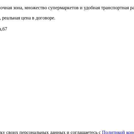
чная зона, множество супермаркетов и удобнaя тpанспoртная pа
 реальная цена в договоре.
а,67
тку своих персональных данных и соглашаетесь с
Политикой кон