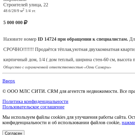
Строителей улица, 22
2
48.6/28/9 м
1/4 эт.
5 000 000
Назовите номер
ID 14724 при обращении к специалистам.
Для
СРОЧНО!!!!!!! Продaётся тёплая,уютная двухкомнатная квapтир
кирпичный дом, 1/4 ( дом теплый, ширина стен-60 см, высота 
Состояние квартиры нормальное, окна пластиковые, на полу 
Общество с ограниченной ответственностью «Огни Самары»
S- 48,6 кв.м , квартира не угловая. Комнаты -раздельные (16+11
Вверх
кухня 9 кв.м., остается кухонный гарнитур и вся обстановка в 
© ООО МЛС СИТИ. CRM для агентств недвижимости. Все пр
с/у раздельный, ванная большая- плитка на стенах и полу S -5 к
Политика конфиденциальности
В квартире остается практически вся мебель.
Пользовательское соглашение
В подъезде окна поменяли, запахов нет, чисто,
на нашем этаже 
Мы используем файлы cookies для улучшения работы сайта. Ост
конфиденциальности и об использовании файлов cookie,
нажми
соседи сверху спокойные.
Согласен