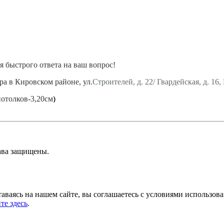
 быстрого ответа на ваш вопрос!
а в Кировском районе, ул.
Строителей, д. 22/ Гвардейская, 
потолков-3,20см
)
линолеум, приличные межкомнатные двери, радиаторы новые!, тр
 кв.м)
кухне
ава защищены.
в.м., , счетчики на холодную воду!
одна наша квартира.
аваясь на нашем сайте, вы соглашаетесь с условиями использов
те здесь
.