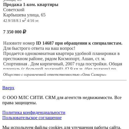
Продажа 1-ком. квартиры
Советский
Карбышева улица, 65
2
42.9/18/8.1 м
4/16 эт.
7 350 000
Назовите номер
ID 14687 при обращении к специалистам.
Для быстрого ответа на ваш вопрос!
Продается однокомнатная квартира удобной планировки в
престижном районе, рядом Космопорт, Ашан, ст. м.
Спортивная . Дом кирпичный, 2007 года постройки. Общая
площадь (с большой лоджией)-42,9 кв м, (без лоджии) по
выписке 34,7 кв м. Квартира просторная, жилая комната 18
Общество с ограниченной ответственностью «Огни Самары»
кв. м, кухня 8,1 кв. м, есть прихожая с нишей-гардеробной
для верхней одежды, лоджия на комнату и кухню- 8,2 кв м, с/
Вверх
у совмещенный. В квартире есть все для комфортного
проживания. Можно рассматривать под сдачу, рядом есть
© ООО МЛС СИТИ. CRM для агентств недвижимости. Все
учебные заведения.
права защищены.
В собственности с 2009 года, собственник 1, взрослый.
Чистая продажа. Долгов нет. Без обременений, без арестов.
Политика конфиденциальности
Быстрый выход на сделку.
Пользовательское соглашение
Показы по согласованию.
Мы используем файлы cookies для улучшения работы сайта.