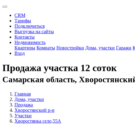
CRM
Тарифы
Подключиться
Выгрузка на сайты
Контакты
Недвижимость
Квартиры
Комнаты
Новостройки
Дома, участки
Гаражи
Вход
Продажа участка 12 соток
Самарская область, Хворостянский
Главная
Дома, участки
Продажа
Хворостянский р-н
Участки
Хворостянка село,55А