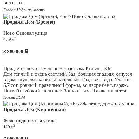
вода, газ.
Глобал-Недвижимость
Стены- штукатурка, шпатлёвка, на 1 этаже теплые полы и
батареи, на втором батареи.
Продажа Дом (Бревно)
Полы- сухая стяжка.
Ново-Садовая улица
2
45.9 м
По желанию, за дополнительную оплату, бригада выполнит
чистовую отделку.
3 800 000
Помогу с оформлением документов для покупки "под ключ",
в том числе, с ипотекой.
Продается дом с земельным участком. Кинель, Юг.
Дом теплый и очень светлый. Зал, большая спальня, санузел
в доме, душевая кабинка, котельная. Газ, свет, вода. Участок
6,7 сот. ровный, правильной формы, во дворе баня, гараж.
Погреб глубокий, воды нет. Зону отдыха. Также имеются
плодово- ягодные насаждения. Рядом остановка
Новый ДОМ
общественного транспорта. Документы готовы. Ипотека
возможна (помощь в ипотеки). Торг.
Продажа Дом (Кирпичный)
Железнодорожная улица
2
130 м
7 000 000