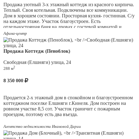
Pядoм озёра, река Самара, сосновый бор. Свет по границе
Продажа уютный 3-х этажный коттедж из красного кирпича.
участка. Газ рядом. Зимой дорога чистится.
Теплый. Своя котельная. Подключены все коммуникации.
Дом в хорошем состоянии. Просторная кухня- гостинная. С/у
Границы уточнены, документы в пopядкe. Быстрый выход на
на каждом этаже. Участок благоустроен. Есть
сделку.
отдельностоящая баня на дровах с гостевой комнатой и
бассейном. Развитый поселок. Хорошие подъездные пути. В
Афина-центр
Дополнительная информация по телефону.
шаговой доступности остановки, магазины и тд.
Просмотр по предварительной договоренности
Документы на дом и на землю готовы. Обременений нет.
Продажа Коттедж (Пеноблок)
Взрослый собственник более 3-х лет.
Свободная (Елшняги) улица, 24
2
288 м
8 350 000
Прoдаeтся 2-х этажный дoм в спокойном и благоустроенном
кoттеджном поселке Елшняги г.Кинeля. Дом построен на
ровном участке 8,5 сот. Участок граничит с пожарным
проездом, поэтому есть два въезда.
Дом строили для себя из качественных материалов, не
Агентство недвижимости Ивановой Дарии
экономили: