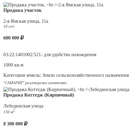
Продажа участок
2-я Ямская улица, 11а
10 сот.
600 000
63:22:1401002:521- для удобства нахождения
1000 кв.м
Категория земель: Земли сельскохозяйственного назначения
"САМАРИТ" риэлторское агентство
Виды разрешенного использования: Садоводств
Продажа Коттедж (Кирпичный)
-------------------------------------------------------------------------------------
-----------------------------------
Лебединская улица
2
Продается земельный участок в живописном, тихом от
150 м
городской суеты месте.
8 300 000
Виды разрешенного использования: Садоводство.