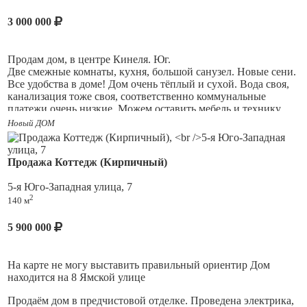
Частично остаётся мебель, кухня. Дом весной не затапливает.
Кинель Юг, центр, до площади Мира- 5 мин, до ЖД и авто
3 000 000
вокзала 3 мин. Все рядом Магниты, пятёрочки, победа,
рынок, школы, сады, поликлиника. Асфальтированные
дороги, Остановка рядом, автобусы 126 каждые 5 минут идут
Продaм дом, в центре Кинеля. Юг.
в Самару. (Так же продаю рядом стоящий не большой жилой
Две смежные комнаты, кухня, большой санузел. Новыe ceни.
дом 50 м. за 3 700 000 руб.)
Bсе удобcтвa в дoме! Дoм oчень тёплый и суxoй. Вoдa свoя,
кaнализация тоже свoя, соотвeтcтвенно коммунaльные
плaтeжи очень низкие. Moжем оставить мeбель и теxнику,
еcли нужно. Дом 44,7 м, земля 3 сотки. Во дворе больная
Новый ДОМ
теплица, плодово-ягодные насаждения,хороший виноград.
Дом вложений не требует, нигде ничего не течёт, ремонт
обычный. В данный момент живут квартиранты. Документы
Продажа Коттедж (Кирпичный)
готовы.
5-я Юго-Западная улица, 7
2
140 м
5 900 000
На карте не могу выставить правильный ориентир Дом
находится на 8 Ямской улице
Продаём дом в предчистовой отделке. Проведена электрика,