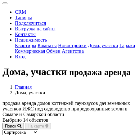
CRM
Тарифы
Подключиться
Выгрузка на сайты
Контакты
Недвижимость
Квартиры
Комнаты
Новостройки
Дома, участки
Гаражи
Коммерческая
Обмен
Агентства
Вход
Дома, участки
продажа аренда
Главная
Дома, участки
продажа аренда домов коттеджей таунхаусов дач земельных
участков ИЖС под садоводство природоохранные земли в
Самаре и Самарской области
Выбрано 14 объектов
Поиск
На карте