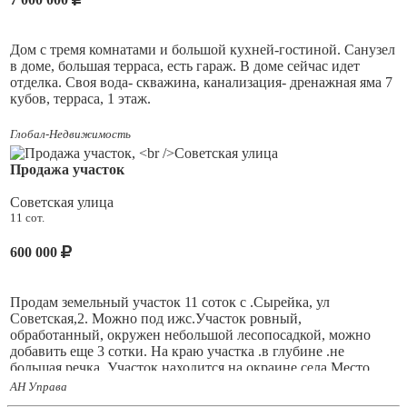
Дом с тремя комнатами и большой кухней-гостиной. Санузел
в доме, большая терраса, есть гараж. В доме сейчас идет
отделка. Своя вода- скважина, канализация- дренажная яма 7
кубов, терраса, 1 этаж.
Участок 8 соток, в черновом варианте 6700, чистовая отделка
Глобал-Недвижимость
7200. Закончим до холодов.
Продажа участок
Советская улица
В Лебеде есть пляж, речка, берёзовая роща.
11 сот.
600 000
Продам земельный участок 11 соток с .Сырейка, ул
Советская,2. Можно под ижс.Участок ровный,
обработанный, окружен небольшой лесопосадкой, можно
добавить еще 3 сотки. На краю участка .в глубине .не
большая речка. Участок находится на окраине села.Место
спокойное и тихое.Соседи порядочные люди,с хорошими
АН Управа
домами.Рядом газ,Электричество.Подъездные пути хорошие