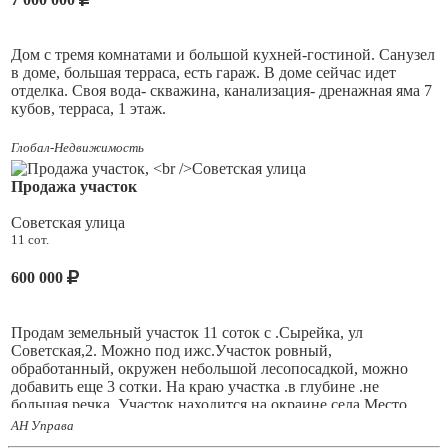
Дом с тремя комнатами и большой кухней-гостиной. Санузел
в доме, большая терраса, есть гараж. В доме сейчас идет
отделка. Своя вода- скважина, канализация- дренажная яма 7
кубов, терраса, 1 этаж.
Участок 8 соток, в черновом варианте 6700, чистовая отделка
Глобал-Недвижимость
7200. Закончим до холодов.
Продажа участок
Советская улица
В Лебеде есть пляж, речка, берёзовая роща.
11 сот.
600 000
Продам земельный участок 11 соток с .Сырейка, ул
Советская,2. Можно под ижс.Участок ровный,
обработанный, окружен небольшой лесопосадкой, можно
добавить еще 3 сотки. На краю участка .в глубине .не
большая речка. Участок находится на окраине села.Место
спокойное и тихое.Соседи порядочные люди,с хорошими
АН Управа
домами.Рядом газ,Электричество.Подъездные пути хорошие