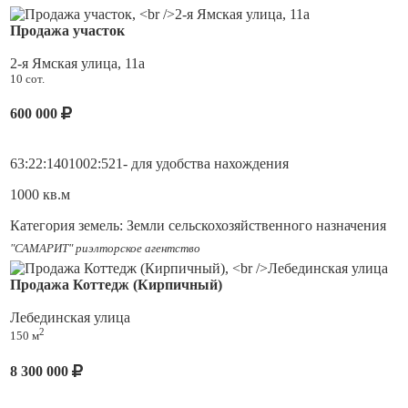
Продажа участок
2-я Ямская улица, 11а
10 сот.
600 000
63:22:1401002:521- для удобства нахождения
1000 кв.м
Категория земель: Земли сельскохозяйственного назначения
"САМАРИТ" риэлторское агентство
Виды разрешенного использования: Садоводств
Продажа Коттедж (Кирпичный)
-------------------------------------------------------------------------------------
-----------------------------------
Лебединская улица
2
Продается земельный участок в живописном, тихом от
150 м
городской суеты месте.
8 300 000
Виды разрешенного использования: Садоводство.