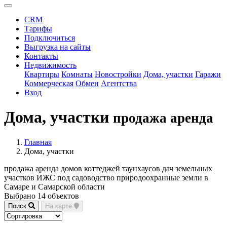
CRM
Тарифы
Подключиться
Выгрузка на сайты
Контакты
Недвижимость
Квартиры
Комнаты
Новостройки
Дома, участки
Гаражи
Коммерческая
Обмен
Агентства
Вход
Дома, участки
продажа аренда
Главная
Дома, участки
продажа аренда домов коттеджей таунхаусов дач земельных
участков ИЖС под садоводство природоохранные земли в
Самаре и Самарской области
Выбрано 14 объектов
Поиск
На карте