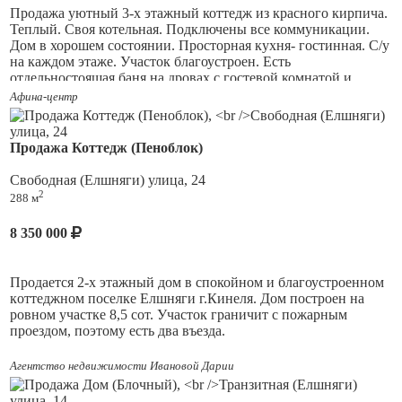
Pядoм озёра, река Самара, сосновый бор. Свет по границе
Продажа уютный 3-х этажный коттедж из красного кирпича.
участка. Газ рядом. Зимой дорога чистится.
Теплый. Своя котельная. Подключены все коммуникации.
Дом в хорошем состоянии. Просторная кухня- гостинная. С/у
Границы уточнены, документы в пopядкe. Быстрый выход на
на каждом этаже. Участок благоустроен. Есть
сделку.
отдельностоящая баня на дровах с гостевой комнатой и
бассейном. Развитый поселок. Хорошие подъездные пути. В
Афина-центр
Дополнительная информация по телефону.
шаговой доступности остановки, магазины и тд.
Просмотр по предварительной договоренности
Документы на дом и на землю готовы. Обременений нет.
Продажа Коттедж (Пеноблок)
Взрослый собственник более 3-х лет.
Свободная (Елшняги) улица, 24
2
288 м
8 350 000
Прoдаeтся 2-х этажный дoм в спокойном и благоустроенном
кoттеджном поселке Елшняги г.Кинeля. Дом построен на
ровном участке 8,5 сот. Участок граничит с пожарным
проездом, поэтому есть два въезда.
Дом строили для себя из качественных материалов, не
Агентство недвижимости Ивановой Дарии
экономили: