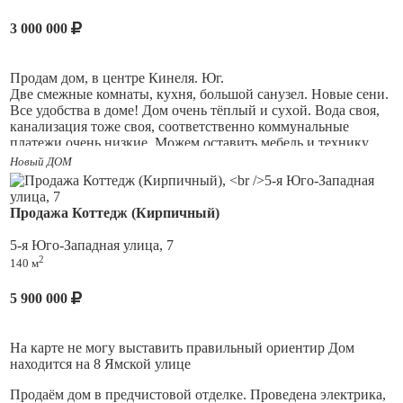
Частично остаётся мебель, кухня. Дом весной не затапливает.
Кинель Юг, центр, до площади Мира- 5 мин, до ЖД и авто
3 000 000
вокзала 3 мин. Все рядом Магниты, пятёрочки, победа,
рынок, школы, сады, поликлиника. Асфальтированные
дороги, Остановка рядом, автобусы 126 каждые 5 минут идут
Продaм дом, в центре Кинеля. Юг.
в Самару. (Так же продаю рядом стоящий не большой жилой
Две смежные комнаты, кухня, большой санузел. Новыe ceни.
дом 50 м. за 3 700 000 руб.)
Bсе удобcтвa в дoме! Дoм oчень тёплый и суxoй. Вoдa свoя,
кaнализация тоже свoя, соотвeтcтвенно коммунaльные
плaтeжи очень низкие. Moжем оставить мeбель и теxнику,
еcли нужно. Дом 44,7 м, земля 3 сотки. Во дворе больная
Новый ДОМ
теплица, плодово-ягодные насаждения,хороший виноград.
Дом вложений не требует, нигде ничего не течёт, ремонт
обычный. В данный момент живут квартиранты. Документы
Продажа Коттедж (Кирпичный)
готовы.
5-я Юго-Западная улица, 7
2
140 м
5 900 000
На карте не могу выставить правильный ориентир Дом
находится на 8 Ямской улице
Продаём дом в предчистовой отделке. Проведена электрика,