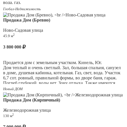
вода, газ.
Глобал-Недвижимость
Стены- штукатурка, шпатлёвка, на 1 этаже теплые полы и
батареи, на втором батареи.
Продажа Дом (Бревно)
Полы- сухая стяжка.
Ново-Садовая улица
2
45.9 м
По желанию, за дополнительную оплату, бригада выполнит
чистовую отделку.
3 800 000
Помогу с оформлением документов для покупки "под ключ",
в том числе, с ипотекой.
Продается дом с земельным участком. Кинель, Юг.
Дом теплый и очень светлый. Зал, большая спальня, санузел
в доме, душевая кабинка, котельная. Газ, свет, вода. Участок
6,7 сот. ровный, правильной формы, во дворе баня, гараж.
Погреб глубокий, воды нет. Зону отдыха. Также имеются
плодово- ягодные насаждения. Рядом остановка
Новый ДОМ
общественного транспорта. Документы готовы. Ипотека
возможна (помощь в ипотеки). Торг.
Продажа Дом (Кирпичный)
Железнодорожная улица
2
130 м
7 000 000