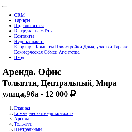
CRM
Тарифы
Подключиться
Выгрузка на сайты
Контакты
Недвижимость
Квартиры
Комнаты
Новостройки
Дома, участки
Гаражи
Коммерческая
Обмен
Агентства
Вход
Аренда. Офис
Тольятти, Центральный, Мира
улица,96а -
12 000
Главная
Коммерческая недвижимость
Аренда
Тольятти
Центральный