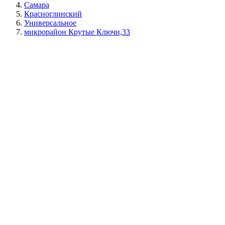
Самара
Красноглинский
Универсальное
микрорайон Крутые Ключи,33