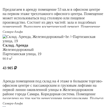
Предлагаем в аренду помещение 53 кв.м в офисном центре
на первом этаже трехэтажного офисного центра.
Помещение
может использоваться под столовую или пищевое
производство. Состоит из двух частей: зала и
подсобных
помещений. Выполнен
косметический ремонт. Помещение
сдается с техникой и оборудованием. Около здания
Самара-Альфа
просторная охраняемая парковка. Заезд к зданию с улицы
Аэродромная через шлагбаум. Аренда с НДС, в арендную
плату входят коммунальные платежи, отдельно оплачивается
Склад. Аренда
электроэнергия по счетчикам.
Железнодорожный
Партизанская улица, 19
2
90.9 м
43 905
Аренда помещения под склад на 4 этаже в большом торгово-
офисном центре
c
пассажирским и грузовым лифтами на
первой линии оживленной улицы в Железнодорожном
районе города Самара. Коридорная система. Помещение
разделено на три части ненесущими перегородками. Подъезд
для автотранспорта к грузовому лифту через большие ворота
Самара-Альфа
с торца здания. Подключены все виды коммуникаций,