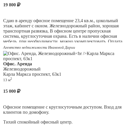
19 800
Сдаю в аренду офисное помещение 23,4 кв.м., цокольный
этаж, кабинет с окном. Железнодорожный район, хорошая
транспортная развязка, В офисном центре пропускная
система, круглосуточная охрана. Есть в наличии офисная
мебель, при необходимости, можно укомплектовать. Оплата
за офис 19800+к/у. Звоните, организую показ.
Агентство недвижимости Ивановой Дарии
Офис. Аренда
Железнодорожный
Карла Маркса проспект, 63к1
2
13 м
15 000
Офисное помещение с круглосуточным доступом. Вход для
клиентов по домофону.
Тихий спокойный офисный центр.