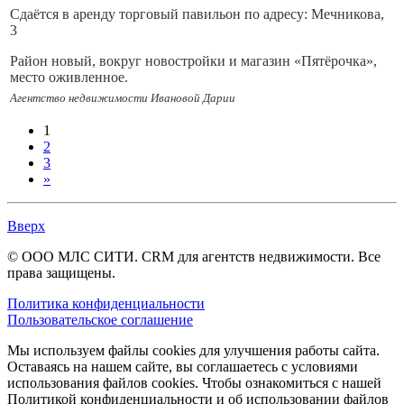
• Остановки общественного транспорта в шаговой
Удачный вариант для размещения медицинского учреждения,
Сдаётся в аренду торговый павильон по адресу: Мечникова,
доступности.
магазина, офиса компании и т.д.
3
• Рядом школа, медицинские учреждения, фитнес-залы.
Звоните, с удовольствием ответим на интересующие вас
Район новый, вокруг новостройки и магазин «Пятёрочка»,
вопросы.
место оживленное.
• Жилая застройка вокруг.
Агентство недвижимости Ивановой Дарии
В павильоне мощный обогреватель и кондиционер, хорошее
ПОДХОДИТ ДЛЯ:
освещение, интернет.
1
• Продуктового супермаркета или магазина у дома.
2
Можно использовать под пункты выдачи, например Яндекс
3
• Аптеки или магазина товаров для здоровья.
Маркет, WB, OZON.
»
• Строительного или хозяйственного магазина.
Также для розничной торговли.
Вверх
• Шоу-рума или пункта выдачи заказов (ПВЗ).
Для точек питания, парикмахерских и подобного Не
подходит.
© ООО МЛС СИТИ. CRM для агентств недвижимости. Все
• Спортивного зала или студии (благодаря площади и
права защищены.
подвалу).
Арендная плата-30 000 плюс свет.
Политика конфиденциальности
По всем вопросам-звоните!
Пользовательское соглашение
Покажем в удобное для Вас время.
Мы используем файлы cookies для улучшения работы сайта.
Оставаясь на нашем сайте, вы соглашаетесь с условиями
использования файлов cookies. Чтобы ознакомиться с нашей
Политикой конфиденциальности и об использовании файлов