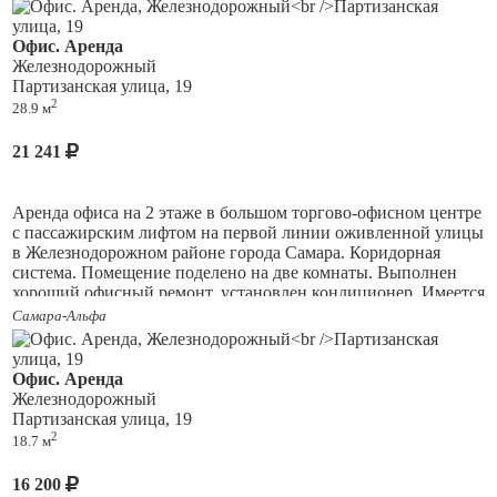
интернет и телефон. Имеется круглосуточная охрана.
Офис. Аренда
Аренда с НДС, в стоимость арендных платежей входят все
Железнодорожный
коммунальные платежи, кроме электричества. Собственник
Партизанская улица, 19
рассматривает предоставление арендных каникул.
2
28.9 м
21 241
Аренда офиса на 2 этаже в большом торгово-офисном центре
c
пассажирским лифтом на первой линии оживленной улицы
в Железнодорожном районе города Самара. Коридорная
система. Помещение поделено на две комнаты. Выполнен
хороший офисный ремонт, установлен кондиционер. Имеется
круглосуточная охрана. Аренда с НДС, в стоимость
Самара-Альфа
арендных платежей входят все коммунальные платежи,
кроме электричества. Перед зданием большая парковка для
автомобилей.
Офис. Аренда
Железнодорожный
Партизанская улица, 19
2
18.7 м
16 200