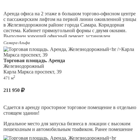
Аренда офиса на 2 этаже в большом торгово-офисном центре
c пассажирским лифтом на первой линии оживленной улицы
в Железнодорожном районе города Самара. Коридорная
система. Кабинет прямоугольной формы с двумя окнами.
Выполнен хороший офисный ремонт, установлен
кондиционер. Имеется круглосуточная охрана. Аренда с
Самара-Альфа
НДС, в стоимость арендных платежей входят все
коммунальные платежи, кроме электричества. Перед зданием
большая парковка для автомобилей.
Торговая площадь. Аренда
Железнодорожный
Карла Маркса проспект, 39
2
471 м
211 950
Сдается в аренду просторное торговое помещение в отдельно
стоящем здании!
Идеальное место для запуска бизнеса в локации с высоким
пешеходным и автомобильным трафиком. Ранее помещение
успешно занимал федеральный арендатор — сеть магазинов