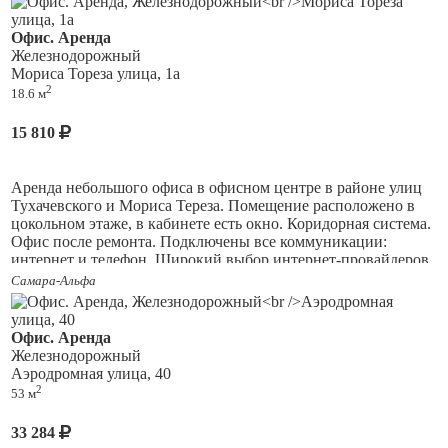
здание. Имеется круглосуточная охрана, действует
пропускная система. Есть возможность предоставления
Офис. Аренда
мебели.
Железнодорожный
Мориса Тореза улица, 1а
Здание обслуживается управляющей компанией. Аренда с
2
18.6 м
НДС, в стоимость аренды не входят коммунальные платежи.
15 810
Аренда небольшого офиса в офисном центре в районе улиц
Тухачевского и Мориса Тереза. Помещение расположено в
цокольном этаже, в кабинете есть окно. Коридорная система.
Офис после ремонта. Подключены все коммуникации:
интернет и телефон. Широкий выбор интернет-провайдеров.
Самара-Альфа
Арендатору предоставляется место для парковки у входа в
здание. Имеется круглосуточная охрана, действует
пропускная система. Есть возможность предоставления
Офис. Аренда
мебели.
Железнодорожный
Аэродромная улица, 40
Здание обслуживается управляющей компанией. Аренда с
2
53 м
НДС, в стоимость аренды не входят коммунальные платежи.
33 284