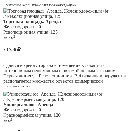
По оплата только ежемесечная аренда плюс свет по счётчику.
Агентство недвижимости Ивановой Дарии
Удобное местоположение рядом московское шоссе, киевская,
Тухачевская.тц караван. Загс железнодорожного района,тц
Торговая площадь. Аренда
вертикаль, жк королев, мфц.
Железнодорожный
Революционная улица, 125
2
56.7 м
78 756
Сдается в аренду торговое помещение в локации с
интенсивным пешеходным и автомобильным трафиком.
Первая линия ул. Революционной. В ближайшем окружении
располагается множество объектов коммерческой
деятельности.
Помещение отлично просматривается с дороги, ваш бизнес
всегда будет на виду.
Универсальное. Аренда
Железнодорожный
На объекте выполнен качественный ремонт, выделенная
Красноармейская улица, 120
электрическая мощность 5 кВт.
2
36 м