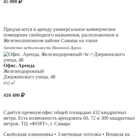
45 000
Предлагается в аренду универсальное коммерческое
помещение свободного назначения, расположенное в
Железнодорожном районе Самары на улице
Красноармейская, дом 120.
Агентство недвижимости Ивановой Дарии
Помещение находится на первом этаже на первой линии,
вход с улицы.
Офис. Аренда
Железнодорожный
Основные характеристики:
Дзержинского улица, 48
2
432 м
* Площадь помещения составляет 36 квадратных метров.
* Высота потолков — 3 метра, что создаёт ощущение
410 400
простора и свободы.
* Состояние - хорошее, что позволяет сразу приступить к
Сдаётся премиум-офис общей площадью 432 квадратных
реализации любых бизнес-идей (маркетплейс, салон красоты,
метра. Есть возможность арендовать 60, 72 и 300 квадратных
производство и пр.).
метров. ТЦ «ФОРТ», г. Самара
* Удобное расположение в Железнодорожном районе
Свободная планировка • 3-метровые потолки • Веранда на
обеспечивает хорошую транспортную доступность и
крыше • Витражные окна •