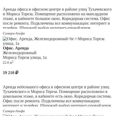
Подойдет под любой вид коммерческой деятельности.
Аренда офиса в офисном центре в районе улиц Тухачевского
и Мориса Тореза. Помещение расположено на мансардном
этаже, в кабинете большое окно. Коридорная система. Офис
после ремонта. Подключены все коммуникации: интернет и
телефон. Широкий выбор интернет-провайдеров.
Самара-Альфа
Арендатору предоставляется место для парковки у входа в
здание. Имеется круглосуточная охрана, действует
пропускная система.
Офис. Аренда
Железнодорожный
Здание обслуживается управляющей компанией. Аренда с
Мориса Тореза улица, 1а
НДС, в стоимость арендных платежей не входят
2
22.6 м
коммунальные платежи. Возможно предоставление офисной
мебели.
19 210
Аренда небольшого офиса в офисном центре в районе улиц
Тухачевского и Мориса Тереза. Помещение расположено в
цокольном этаже, в кабинете есть окно. Коридорная система.
Офис после ремонта. Подключены все коммуникации:
интернет и телефон. Широкий выбор интернет-провайдеров.
Самара-Альфа
Арендатору предоставляется место для парковки у входа в