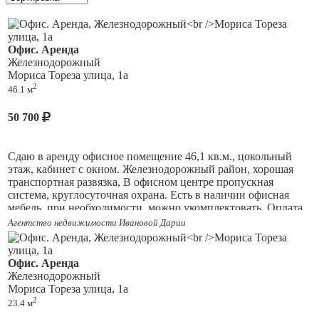
Офис. Аренда
Железнодорожный
Мориса Тореза улица, 1а
2
46.1 м
50 700
Сдаю в аренду офисное помещение 46,1 кв.м., цокольный
этаж, кабинет с окном. Железнодорожный район, хорошая
транспортная развязка, В офисном центре пропускная
система, круглосуточная охрана. Есть в наличии офисная
мебель, при необходимости, можно укомплектовать. Оплата
за офис 50700+к/у. Звоните, организую показ.
Агентство недвижимости Ивановой Дарии
Офис. Аренда
Железнодорожный
Мориса Тореза улица, 1а
2
23.4 м